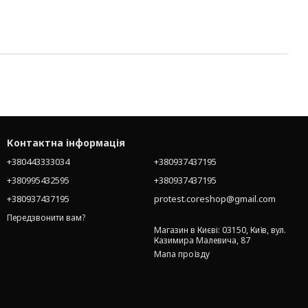
Контактна інформація
+380443333034
+380937437195
+380995432595
+380937437195
+380937437195
protest.coreshop@gmail.com
Передзвонити вам?
Магазин в Києві: 03150, Київ, вул.
Казимира Малевича, 87
Мапа проїзду