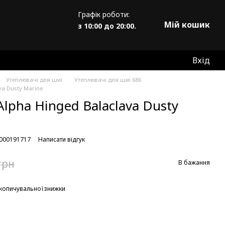
Графік роботи:
Мій кошик
з 10:00 до 20:00.
Вхід
Утеплювачі для шиї
Утеплювачі для шиї 686
va Dusty Marine
lpha Hinged Balaclava Dusty
0000191717
Написати відгук
грн
В бажання
копичувальної знижки