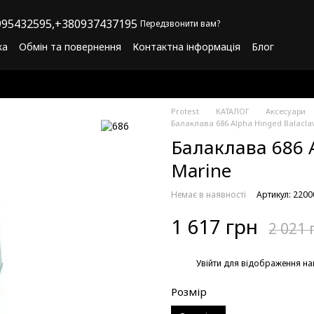
95432595,
+380937437195
Передзвонити вам?
ка
Обмін та повернення
Контактна інформація
Блог
літика конфіденційності
Програма лояльності
Protest
КАТАЛОГ
Аксесуари
Балаклава 686 Alpha Hinged Balacla
Балаклава 686 A
Marine
Немає в наявності
Артикул: 220
1 617 грн
2 021 
%
Увійти
для відображення на
Розмір