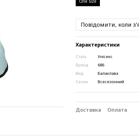
One size
Повідомити, коли з'
Характеристики
Стать
Унісекс
Бренд
686
Вид
Балаклава
Сезон
Всесезонний
Доставка
Оплата