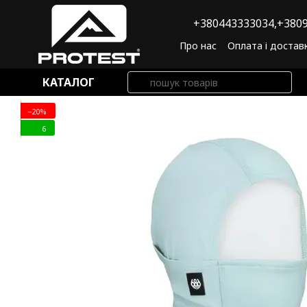
Перейти до основного контенту
+380443333034,
+3809
Про нас
Оплата і достав
Угода користувача
По
КАТАЛОГ
−20%
6