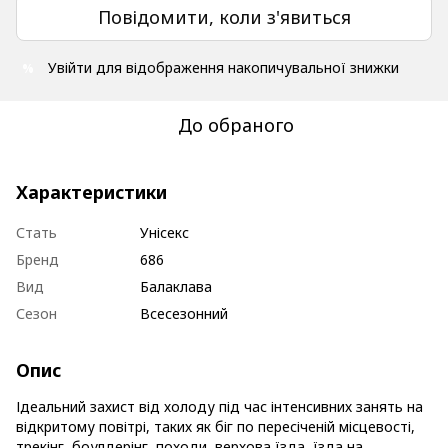
Повідомити, коли з'явиться
Увійти
для відображення накопичувальної знижки
%
До обраного
Характеристики
Стать
Унісекс
Бренд
686
Вид
Балаклава
Сезон
Всесезонний
Опис
Ідеальний захист від холоду під час інтенсивних занять на
відкритому повітрі, таких як біг по пересіченій місцевості,
трекінг, боулдерінг, походи, верхова їзда, їзда на