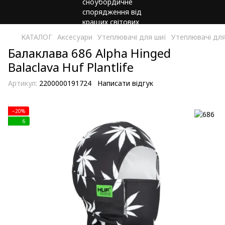
КАТАЛОГ
Аксесуари
Утеплювачі для шиї
Утеплювачі для
Балаклава 686 Alpha Hinged
Balaclava Huf Plantlife
Артикул:
2200000191724
Написати відгук
−20%
6