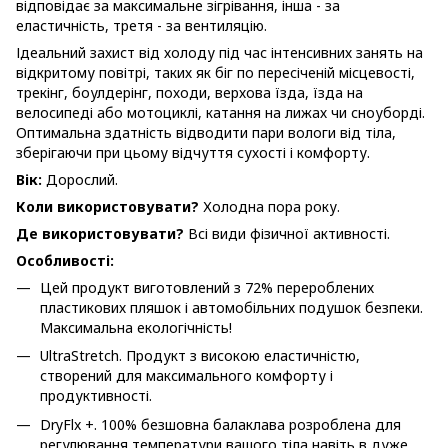
відповідає за максимальне зігрівання, інша - за
еластичність, третя - за вентиляцію.
Ідеальний захист від холоду під час інтенсивних занять на
відкритому повітрі, таких як біг по пересіченій місцевості,
трекінг, боулдерінг, походи, верхова їзда, їзда на
велосипеді або мотоциклі, катання на лижах чи сноуборді.
Оптимальна здатність відводити пари вологи від тіла,
зберігаючи при цьому відчуття сухості і комфорту.
Вік:
Дорослий.
Коли використовувати?
Холодна пора року.
Де використовувати?
Всі види фізичної активності.
Особливості:
Цей продукт виготовлений з 72% перероблених
пластикових пляшок і автомобільних подушок безпеки.
Максимальна екологічність!
UltraStretch. Продукт з високою еластичністю,
створений для максимального комфорту і
продуктивності.
DryFlx +. 100% безшовна балаклава розроблена для
регулювання температури вашого тіла навіть в дуже