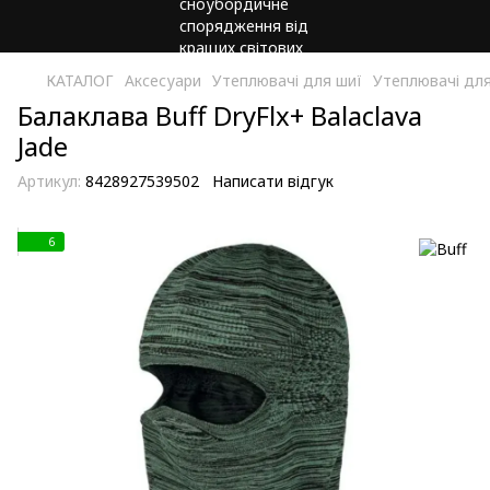
КАТАЛОГ
Аксесуари
Утеплювачі для шиї
Утеплювачі для
Балаклава Buff DryFlx+ Balaclava
Jade
Артикул:
8428927539502
Написати відгук
6