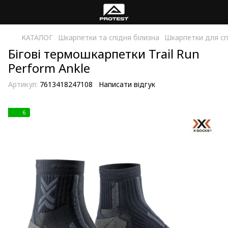
КАТАЛОГ
Шкарпетки та спідня білизна
Шкарпетки для с
Бігові термошкарпетки Trail Run
Perform Ankle
Артикул:
7613418247108
Написати відгук
6