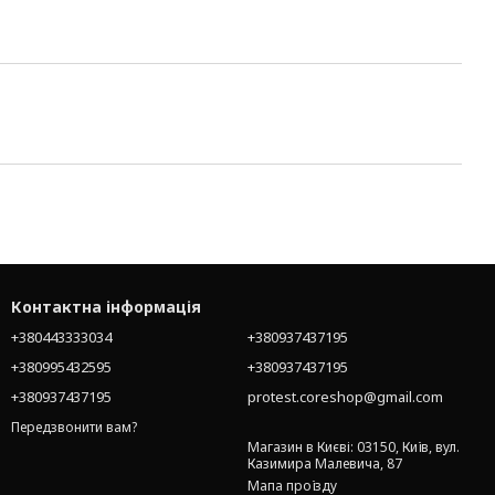
Контактна інформація
+380443333034
+380937437195
+380995432595
+380937437195
+380937437195
protest.coreshop@gmail.com
Передзвонити вам?
Магазин в Києві: 03150, Київ, вул.
Казимира Малевича, 87
Мапа проїзду