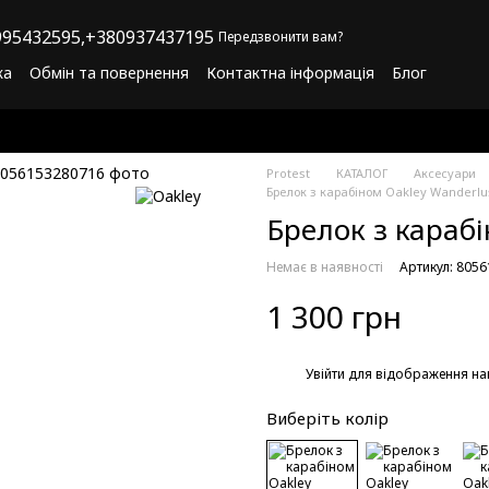
95432595,
+380937437195
Передзвонити вам?
ка
Обмін та повернення
Контактна інформація
Блог
літика конфіденційності
Програма лояльності
Protest
КАТАЛОГ
Аксесуари
Брелок з карабіном Oakley Wanderlu
Брелок з карабі
Немає в наявності
Артикул: 805
1 300 грн
%
Увійти
для відображення на
Виберіть колір