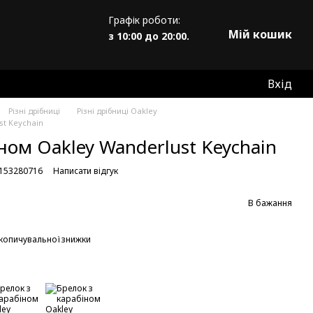
Графік роботи:
Мій кошик
з 10:00 до 20:00.
Вхід
Різні дрібниці
Різні дрібниці Oakley
st Keychain
ном Oakley Wanderlust Keychain
6153280716
Написати відгук
В бажання
копичувальної знижки