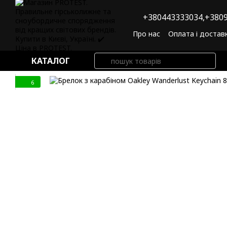
Перейти до основного контенту
+380443333034,
+3809
Про нас
Оплата і достав
Угода користувача
По
КАТАЛОГ
6