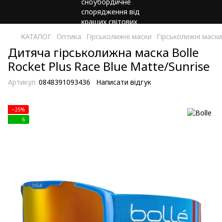
КАТАЛОГ
Оптика
Гірськолижні маски
Гірськолижні маски
Дитяча гірськолижна маска Bolle
Rocket Plus Race Blue Matte/Sunrise
Артикул:
0848391093436
Написати відгук
−25%
6