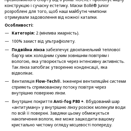
конструкцію і сучасну естетику. Маски Bollé® Junior
розроблені для того, щоб наші майбутні чемпіони
отримували задоволення від кожної каталки.
Особливості:
Категорія:
2 (мінлива хмарність).
100% захист від ультрафіолету.
Подвійна лінза
забезпечує двохпанельний теплової
бар'єр між холодним сухим зовнішнім повітрям і
вологою, яка утворюється через інтенсивну активність.
Так лінза запобігає утворенню конденсації, яка
відволікає.
Вентиляція
Flow-Tech®.
Інженерні вентиляційні системи
сприяють спрямованому потоку повітря через
внутрішню поверхню лінзи.
Внутрішнє покриття
Anti-fog P80 +
. Вбудований шар
«антитуману» у внутрішню лінзу розсіює молекули води
по всій її поверхні. Завдяки цьому обмежується
накопичення вологи, яке може зашкодити вашому
кристально чистому огляду місцевості попереду.