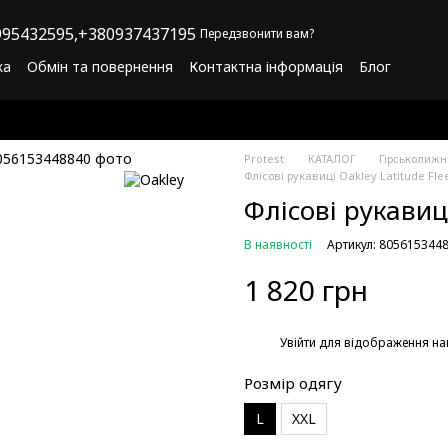
95432595,
+380937437195
Передзвонити вам?
ка
Обмін та повернення
Контактна інформація
Блог
літика конфіденційності
Програма лояльності
Protest
КАТАЛОГ
Гірськолижн
Флісові рукавиці Oakley Latitude Fl
Флісові рукавиці
В наявності
Артикул: 805615344
1 820 грн
%
Увійти
для відображення на
Розмір одягу
L
XXL