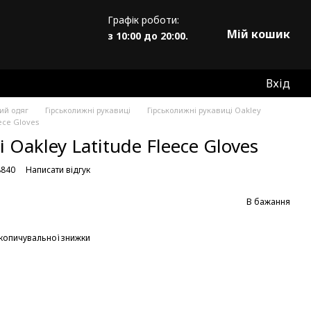
Графік роботи:
Мій кошик
з 10:00 до 20:00.
Вхід
ий одяг
Гірськолижні рукавиці
Гірськолижні рукавиці Oakley
eece Gloves
 Oakley Latitude Fleece Gloves
8840
Написати відгук
В бажання
копичувальної знижки