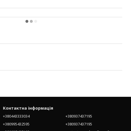
Контактна інформація
+380443333034
+380937437195
+380995432595
+380937437195