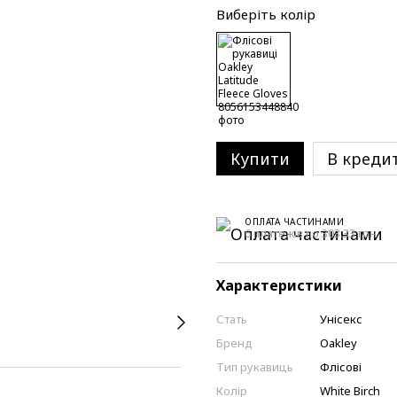
Виберіть колір
Купити
В креди
ОПЛАТА ЧАСТИНАМИ
6 платежів по 303.33 грн
Характеристики
Стать
Унісекс
Бренд
Oakley
Тип рукавиць
Флісові
Колір
White Birch