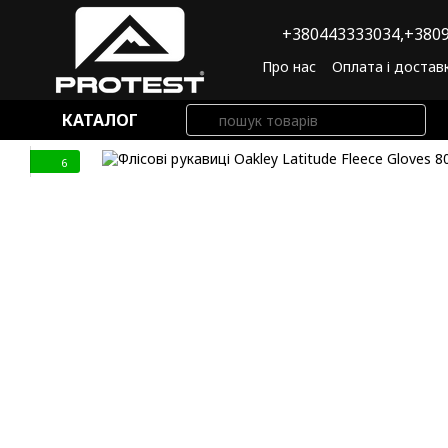
Перейти до основного контенту
+380443333034,
+3809
Про нас
Оплата і достав
Угода користувача
По
КАТАЛОГ
6