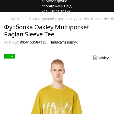
КАТАЛОГ
Повсякденний одяг та взуття
Футболки
Футбо
Футболка Oakley Multipocket
Raglan Sleeve Tee
Артикул:
8056153584135
Написати відгук
6