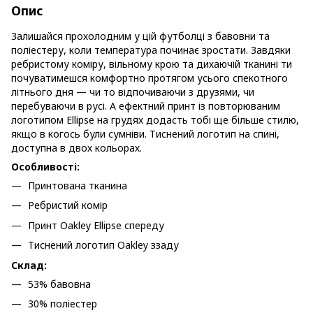
Опис
Залишайся прохолодним у цій футболці з бавовни та
поліестеру, коли температура починає зростати. Завдяки
ребристому коміру, вільному крою та дихаючій тканині ти
почуватимешся комфортно протягом усього спекотного
літнього дня — чи то відпочиваючи з друзями, чи
перебуваючи в русі. А ефектний принт із повторюваним
логотипом Ellipse на грудях додасть тобі ще більше стилю,
якщо в когось були сумніви. Тиснений логотип на спині,
доступна в двох кольорах.
Особливості:
Принтована тканина
Ребристий комір
Принт Oakley Ellipse спереду
Тиснений логотип Oakley ззаду
Склад:
53% бавовна
30% поліестер