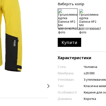
Виберіть колір
Купити
Характеристики
Стать
Чоловіча
Мембрана
≥20 000
Утеплювач
З утеплюваче
Тип
Класична мем
Особливості
Кишеня для скі
Довжина
Коротка