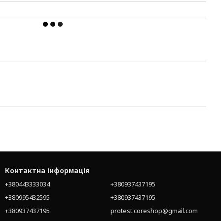
Контактна інформація
+380443333034
+380937437195
+380995432595
+380937437195
+380937437195
protest.coreshop@gmail.com