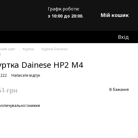
Графік роботи:
Мій кошик
з 10:00 до 20:00.
Вхід
жний одяг
Куртки
Куртки Dainese
4
уртка Dainese HP2 M4
5222
Написати відгук
51 грн
В бажання
копичувальної знижки