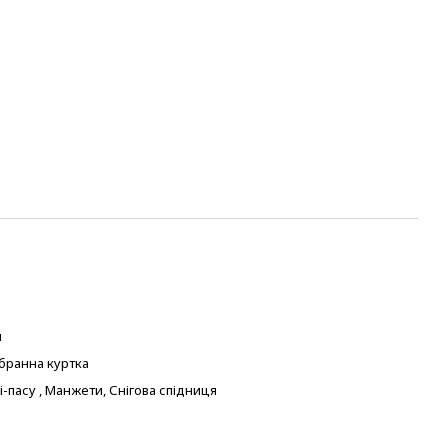
м
бранна куртка
-пасу , Манжети, Снігова спідниця