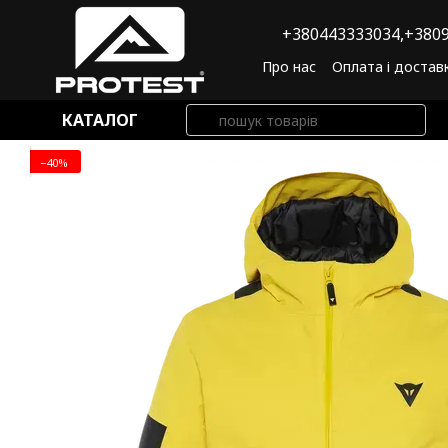
Перейти до основного контенту
+380443333034,
+3809
Про нас
Оплата і достав
Угода користувача
По
КАТАЛОГ
−40%