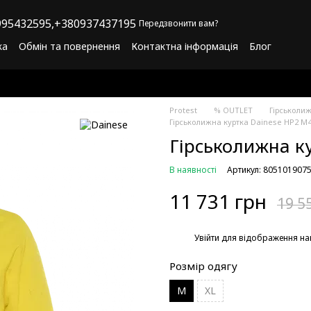
95432595,
+380937437195
Передзвонити вам?
ка
Обмін та повернення
Контактна інформація
Блог
літика конфіденційності
Програма лояльності
Protest
% OUTLET
Гірськоли
Гірськолижна куртка Dainese HP2 M
Гірськолижна к
В наявності
Артикул: 805101907
11 731 грн
19 5
%
Увійти
для відображення на
Розмір одягу
M
XL