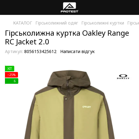
КАТАЛОГ
Гірськолижний одяг
Гірськолижні куртки
Гірсь
Гірськолижна куртка Oakley Range
RC Jacket 2.0
Артикул:
8056153425612
Написати відгук
ХIT
−25%
6