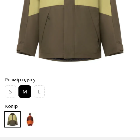
Розмір одягу
S
M
L
Колір