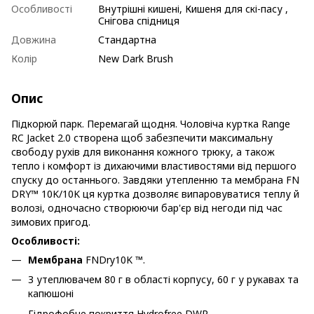
Особливості
Внутрішні кишені, Кишеня для скі-пасу ,
Снігова спідниця
Довжина
Стандартна
Колір
New Dark Brush
Опис
Підкорюй парк. Перемагай щодня. Чоловіча куртка Range
RC Jacket 2.0 створена щоб забезпечити максимальну
свободу рухів для виконання кожного трюку, а також
тепло і комфорт із дихаючими властивостями від першого
спуску до останнього. Завдяки утепленню та мембрана FN
DRY™ 10K/10K ця куртка дозволяє випаровуватися теплу й
волозі, одночасно створюючи бар'єр від негоди під час
зимових пригод.
Особливості:
Мембрана
FNDry10K ™.
З утеплювачем 80 г в області корпусу, 60 г у рукавах та
капюшоні
Гідрофобне покриття Hydrofree DWR