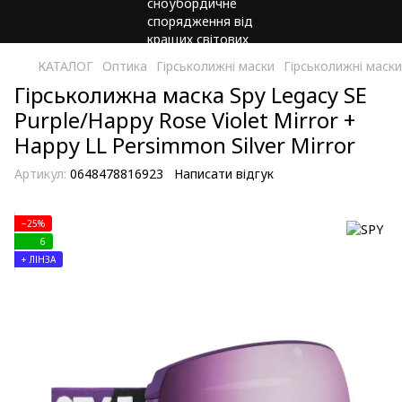
КАТАЛОГ
Оптика
Гірськолижні маски
Гірськолижні маски
Гірськолижна маска Spy Legacy SE
Purple/Happy Rose Violet Mirror +
Happy LL Persimmon Silver Mirror
Артикул:
0648478816923
Написати відгук
−25%
6
+ ЛІНЗА