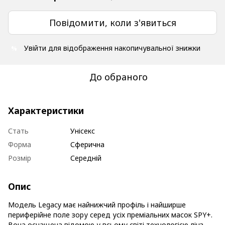
Повідомити, коли з'явиться
Увійти
для відображення накопичувальної знижки
%
До обраного
Характеристики
Стать
Унісекс
Форма
Сферична
Розмір
Середній
Опис
Модель Legacy має найнижчий профіль і найширше
периферійне поле зору серед усіх преміальних масок SPY+.
Вона оснащена відомою у всьому світі технологією лінз