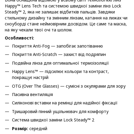
Happy™ Lens Tech та системою швидкої заміни лінз Lock
Steady™ 2, яка не залишає відбитків пальців. Завдяки
стильному дизайну та змінним лінзам, катання на лижах чи
сноуборді стане неймовірним досвідом. Це саме та маска,
на яку чекали твої очі та шолом.
Особливості:
Покриття Anti-Fog — запобігає запотіванню
Покриття Anti-Scratch — захист від подряпин
Подвійна лінза для оптимальної термоізоляції
Happy Lens™ — підсилює кольори та контраст,
покращує настрій
OTG (Over The Glasses) — сумісні з окулярами для зору
Пасивна вентиляція
Силіконові вставки на ремінці для надійної фіксації
Тришаровий пінний ущільнювач для комфорту
Система швидкої заміни Lock Steady™ 2
Розмір:
середній