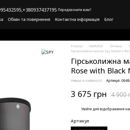
95432595,
+380937437195
Передзвонити вам?
ка
Обмін та повернення
Контактна інформація
Блог
літика конфіденційності
Програма лояльності
Protest
КАТАЛОГ
Оптика
Гірськолижна маска Spy Raiders Neo
Гірськолижна ма
Rose with Black 
Немає в наявності
Артикул: 064
3 675 грн
4 900 
%
Увійти
для відображення на
Артикул