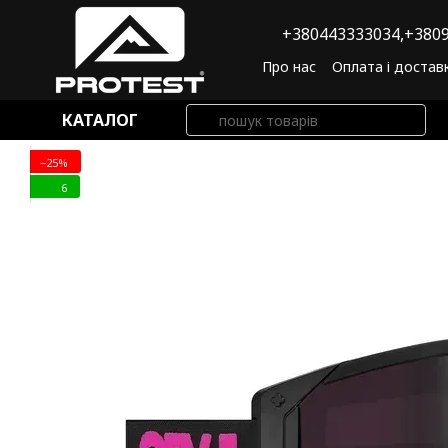
Перейти до основного контенту
+380443333034,
+3809
Про нас
Оплата і достав
Угода користувача
По
КАТАЛОГ
−25%
6