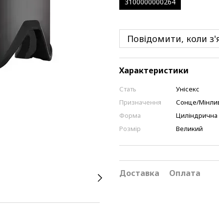
3100000000264
Повідомити, коли з'
Характеристики
Стать
Унісекс
Призначення
Сонце/Мінлива
Форма
Циліндрична
Розмір
Великий
Доставка
Оплата