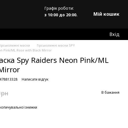
Графік роботи:
Мій кошик
з 10:00 до 20:00.
Вхід
Гірськолижні маски
Гірськолижні маски SPY
n Pink/ML Rose with Black Mirror
ска Spy Raiders Neon Pink/ML
Mirror
8478813328
Написати відгук
грн
В бажання
копичувальної знижки