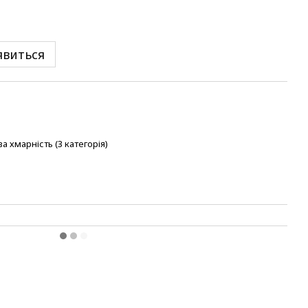
явиться
 хмарність (3 категорія)