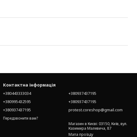
Контактна інформація
+380443333034
+380937437195
+380995432595
+380937437195
+380937437195
protest.coreshop@gmail.com
Передзвонити вам?
Магазин в Києві: 03150, Київ, вул.
Казимира Малевича, 87
Мапа проїзду