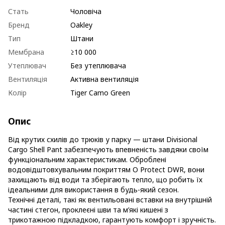
Стать
Чоловіча
Бренд
Oakley
Тип
Штани
Мембрана
≥10 000
Утеплювач
Без утеплювача
Вентиляція
Активна вентиляція
Колір
Tiger Camo Green
Опис
Від крутих схилів до трюків у парку — штани Divisional
Cargo Shell Pant забезпечують впевненість завдяки своїм
функціональним характеристикам. Оброблені
водовідштовхувальним покриттям O Protect DWR, вони
захищають від води та зберігають тепло, що робить їх
ідеальними для використання в будь-який сезон.
Технічні деталі, такі як вентильовані вставки на внутрішній
частині стегон, проклеєні шви та м’які кишені з
трикотажною підкладкою, гарантують комфорт і зручність.