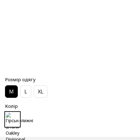
Розмір одягу
M
L
XL
Колір