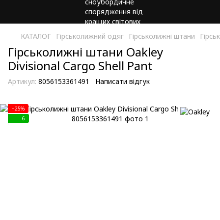
КАТАЛОГ
Гірськолижний одяг
Гірськолижні штани
Гірсь
Гірськолижні штани Oakley
Divisional Cargo Shell Pant
Артикул:
8056153361491
Написати відгук
−25%
6