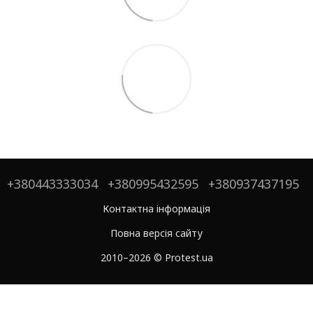
+380443333034
+380995432595
+380937437195
Контактна інформація
Повна версія сайту
2010–2026 © Protest.ua