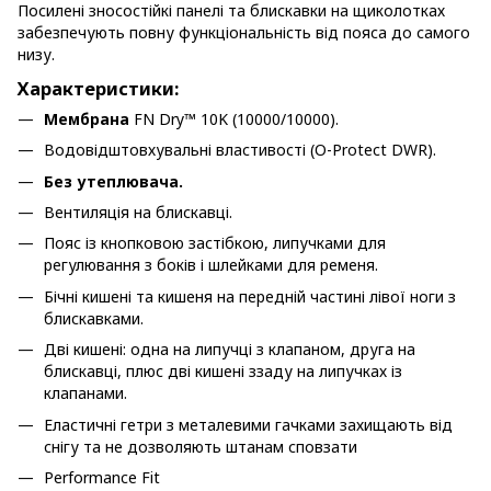
Посилені зносостійкі панелі та блискавки на щиколотках
забезпечують повну функціональність від пояса до самого
низу.
Характеристики:
Мембрана
FN Dry™ 10K (10000/10000).
Водовідштовхувальні властивості (O-Protect DWR).
Без утеплювача.
Вентиляція на блискавці.
Пояс із кнопковою застібкою, липучками для
регулювання з боків і шлейками для ременя.
Бічні кишені та кишеня на передній частині лівої ноги з
блискавками.
Дві кишені: одна на липучці з клапаном, друга на
блискавці, плюс дві кишені ззаду на липучках із
клапанами.
Еластичні гетри з металевими гачками захищають від
снігу та не дозволяють штанам сповзати
Performance Fit