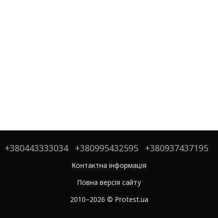
+380443333034
+380995432595
+380937437195
Контактна інформація
Повна версія сайту
2010–2026 © Protest.ua