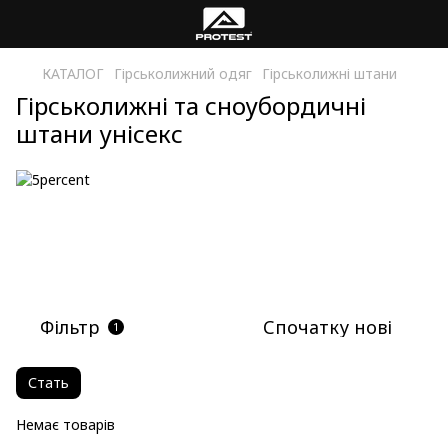
КАТАЛОГ
Гірськолижний одяг
Гірськолижні штани
Гірськолижні та сноубордичні
штани унісекс
Фільтр
Спочатку нові
1
Стать
Немає товарів