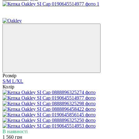
NEW
6
Розмір
S/M
L/XL
Колір
В наявності
1 560 грн