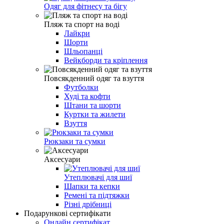
Одяг для фітнесу та бігу
Пляж та спорт на воді
Лайкри
Шорти
Шльопанці
Вейкборди та кріплення
Повсякденний одяг та взуття
Футболки
Худі та кофти
Штани та шорти
Куртки та жилети
Взуття
Рюкзаки та сумки
Аксесуари
Утеплювачі для шиї
Шапки та кепки
Ремені та підтяжки
Різні дрібниці
Подарункові сертифікати
Онлайн сертифікат