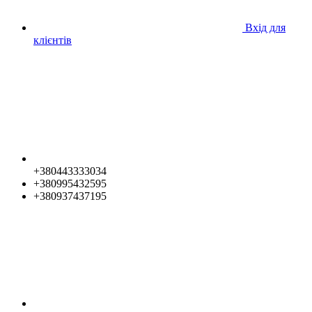
Вхід для
клієнтів
+380443333034
+380995432595
+380937437195