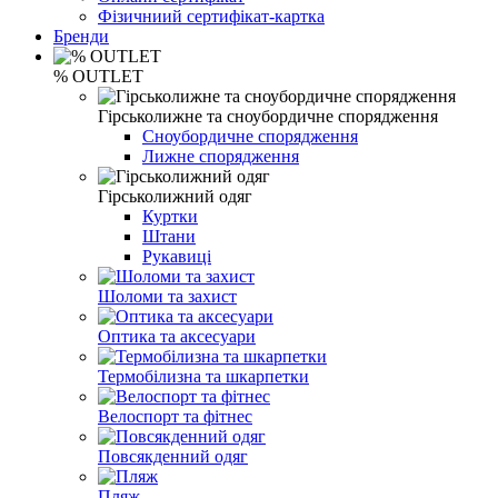
Фізичниий сертифікат-картка
Бренди
% OUTLET
Гірськолижне та сноубордичне спорядження
Сноубордичне спорядження
Лижне спорядження
Гірськолижний одяг
Куртки
Штани
Рукавиці
Шоломи та захист
Оптика та аксесуари
Термобілизна та шкарпетки
Велоспорт та фітнес
Повсякденний одяг
Пляж