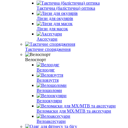
Тактична (балістична) оптика
Лінзи для окулярів
Лінзи для масок
Аксесуари
Тактичне спорядження
Велоспорт
Велоодяг
Веловзуття
Велошоломи
Велоокуляри
Веломаски для MX/MTB та аксесуари
Велоаксесуари