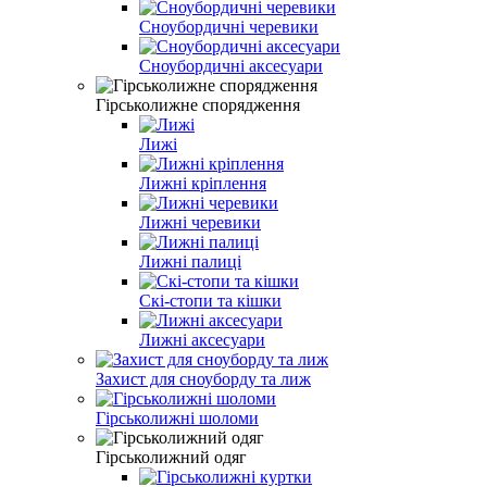
Сноубордичні черевики
Сноубордичні аксесуари
Гірськолижне спорядження
Лижі
Лижні кріплення
Лижні черевики
Лижні палиці
Скі-стопи та кішки
Лижні аксесуари
Захист для сноуборду та лиж
Гірськолижні шоломи
Гірськолижний одяг