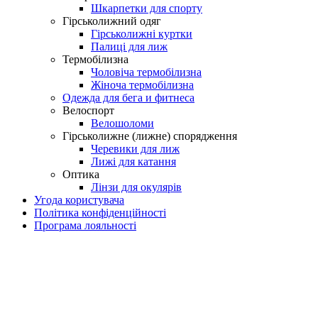
Шкарпетки для спорту
Гірськолижний одяг
Гірськолижні куртки
Палиці для лиж
Термобілизна
Чоловіча термобілизна
Жіноча термобілизна
Одежда для бега и фитнеса
Велоспорт
Велошоломи
Гірськолижне (лижне) спорядження
Черевики для лиж
Лижі для катання
Оптика
Лінзи для окулярів
Угода користувача
Політика конфіденційності
Програма лояльності