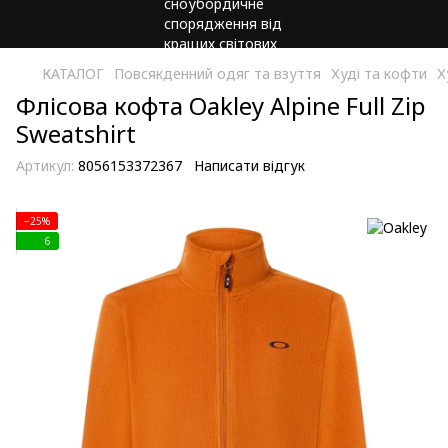
КАТАЛОГ
Повсякденний одяг та взуття
Худі та кофти
Х
Флісова кофта Oakley Alpine Full Zip
Sweatshirt
Артикул:
8056153372367
Написати відгук
−25%
6