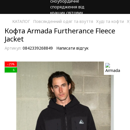
КАТАЛОГ
Повсякденний одяг та взуття
Худі та кофти
Х
Кофта Armada Furtherance Fleece
Jacket
Артикул:
0842339268849
Написати відгук
−25%
6