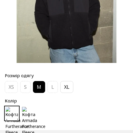
Розмір одягу
XS
S
M
L
XL
Колір