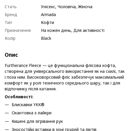
Стать
Унісекс, Чоловіча, Жіноча
Бренд
Armada
Тип
Кофти
Призначення
На кожен день, Для активності
Колір
Black
Опис
Furtherance Fleece — це функціональна флісова кофта,
створена для універсального використання як на схилі, так
і поза ним. Високоворсовий фліс забезпечує максимальний
комфорт як у ролі технічного середнього шару, так і для
відпочинку після катання.
Особливості:
Блискавки YKK®
Окантовка з лайкри
Кишені для зігрівання рук
Зносостійкі вставки в зоні грудей та ліктів