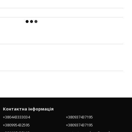
Контактна інформація
+380443333034
+380937437195
+380995432595
+380937437195