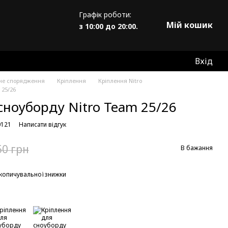
Графік роботи:
Мій кошик
з 10:00 до 20:00.
Вхід
не спорядження
Кріплення
Кріплення Nitro
 25/26
сноуборду Nitro Team 25/26
0121
Написати відгук
50 грн
В бажання
копичувальної знижки