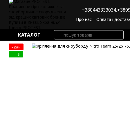
Перейти до основного контенту
+380443333034,
+3809
Про нас
Оплата і достав
Угода користувача
По
КАТАЛОГ
−25%
6