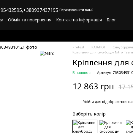
95432595,
+380937437195
Передзвонити вам?
ка
Обмін та повернення
Контактна інформація
Блог
літика конфіденційності
Програма лояльності
Protest
КАТАЛОГ
Сноубордич
Кріплення для сноуборду Nitro Team
Кріплення для 
В наявності
Артикул: 763034931
12 863 грн
17 1
%
Увійти
для відображення на
Виберіть колір