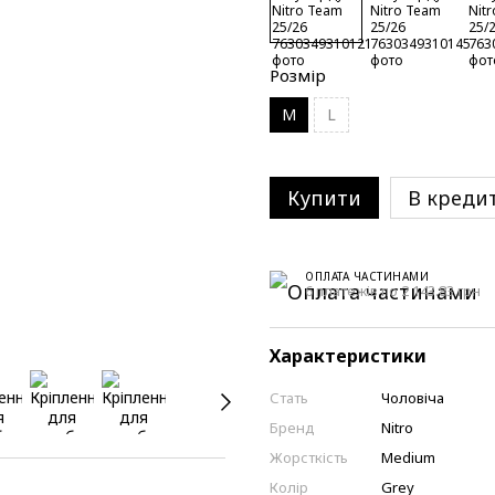
Розмір
M
L
Купити
В креди
ОПЛАТА ЧАСТИНАМИ
6 платежів по 2 143.83 грн
Характеристики
Стать
Чоловіча
Бренд
Nitro
Жорсткість
Medium
Колір
Grey