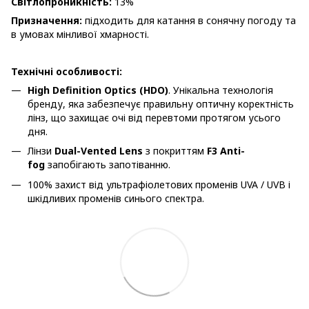
Світлопроникність:
13%
Призначення:
підходить для катання в сонячну погоду та
в умовах мінливої хмарності.
Технічні особливості:
High Definition Optics (HDO)
. Унікальна технологія
бренду, яка забезпечує правильну оптичну коректність
лінз, що захищає очі від перевтоми протягом усього
дня.
Лінзи
Dual-Vented Lens
з покриттям
F3 Anti-
fog
запобігають запотіванню.
100% захист від ультрафіолетових променів UVA / UVB і
шкідливих променів синього спектра.