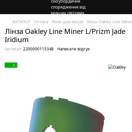
КАТАЛОГ
Оптика
Лінзи для масок
Лінза Oakley Line Miner
Лінза Oakley Line Miner L/Prizm Jade
Iridium
Артикул:
2200000115348
Написати відгук
6