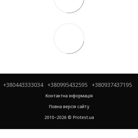
+380443333034
+380995432595
+380937437195
Контактна інформація
Повна версія сайту
2010–2026 © Protest.ua