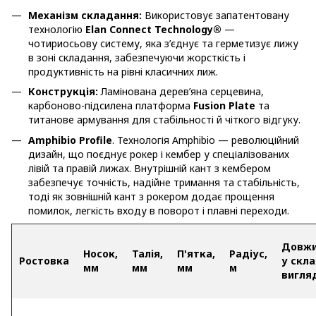
Механізм складання:
Використовує запатентовану
технологію
Elan Connect Technology®
—
чотириосьову систему, яка з’єднує та герметизує лижу
в зоні складання, забезпечуючи жорсткість і
продуктивність на рівні класичних лиж.
Конструкція:
Ламінована дерев’яна серцевина,
карбоново-підсилена платформа
Fusion Plate
та
титанове армування для стабільності й чіткого відгуку.
Amphibio Profile
. Технологія Amphibio — революційний
дизайн, що поєднує рокер і кембер у спеціалізованих
лівій та правій лижах. Внутрішній кант з кембером
забезпечує точність, надійне тримання та стабільність,
тоді як зовнішній кант з рокером додає прощення
помилок, легкість входу в поворот і плавні переходи.
Довж
Носок,
Талія,
П'ятка,
Радіус,
Ростовка
у скл
мм
мм
мм
м
вигляд