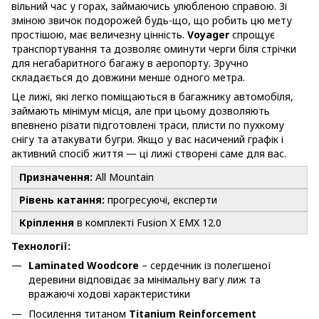
вільний час у горах, займаючись улюбленою справою. Зі
зміною звичок подорожей будь-що, що робить цю мету
простішою, має величезну цінність.
Voyager
спрощує
транспортування та дозволяє оминути черги біля стрічки
для негабаритного багажу в аеропорту. Зручно
складається до довжини менше одного метра.
Це лижі, які легко поміщаються в багажнику автомобіля,
займають мінімум місця, але при цьому дозволяють
впевнено різати підготовлені траси, плисти по пухкому
снігу та атакувати бугри. Якщо у вас насичений графік і
активний спосіб життя — ці лижі створені саме для вас.
Призначення:
All Mountain
Рівень катання:
прогресуючі, експерти
Кріплення
в комплекті Fusion X EMX 12.0
Технології:
Laminated Woodcore
– сердечник із полегшеної
деревини відповідає за мінімальну вагу лиж та
вражаючі ходові характеристики
Посилення титаном
Titanium Reinforcement