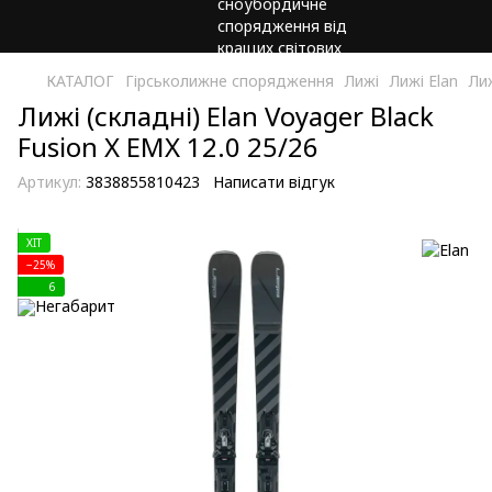
КАТАЛОГ
Гірськолижне спорядження
Лижі
Лижі Elan
Лиж
Лижі (складні) Elan Voyager Black
Fusion X EMX 12.0 25/26
Артикул:
3838855810423
Написати відгук
ХIT
−25%
6