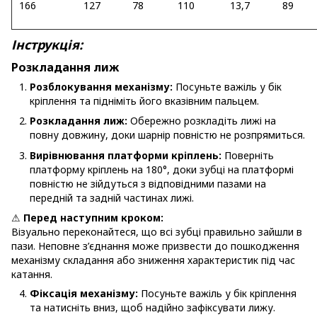
166
127
78
110
13,7
89
Інструкція:
Розкладання лиж
Розблокування механізму:
Посуньте важіль у бік
кріплення та підніміть його вказівним пальцем.
Розкладання лиж:
Обережно розкладіть лижі на
повну довжину, доки шарнір повністю не розпрямиться.
Вирівнювання платформи кріплень:
Поверніть
платформу кріплень на 180°, доки зубці на платформі
повністю не зійдуться з відповідними пазами на
передній та задній частинах лижі.
⚠
Перед наступним кроком:
Візуально переконайтеся, що всі зубці правильно зайшли в
пази. Неповне з’єднання може призвести до пошкодження
механізму складання або зниження характеристик під час
катання.
Фіксація механізму:
Посуньте важіль у бік кріплення
та натисніть вниз, щоб надійно зафіксувати лижу.