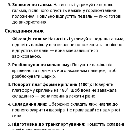
Звільнення гальм:
Натисніть і утримуйте педаль
гальма, після чого опустіть важіль у горизонтальне
положення. Повільно відпустіть педаль — лижі готові
до використання.
Складання лиж
Фіксація гальм:
Натисніть і утримуйте педаль гальма,
підніміть важіль у вертикальне положення та повільно
відпустіть педаль — вона має залишитися
зафіксованою.
Розблокування механізму:
Посуньте важіль від
кріплення та підніміть його вказівним пальцем, щоб
розблокувати шарнір.
Поворот платформи кріплень (180°):
Поверніть
платформу кріплень на 180°, щоб вона не заважала
складанню — вона повинна лежати рівно.
Складання лиж:
Обережно складіть лижі навпіл до
повного закриття шарніра. Не прикладайте надмірної
сили.
Підготовка до транспортування:
Помістіть складені
лижі в транспортну сумку.