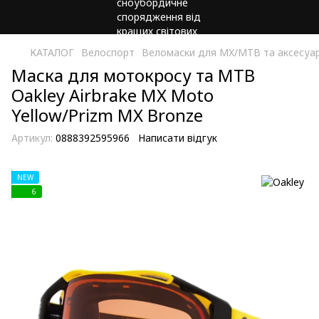
КАТАЛОГ
Велоспорт
Веломаски для MX/MTB та аксесуа
Маска для мотокросу та MTB
Oakley Airbrake MX Moto
Yellow/Prizm MX Bronze
Артикул:
0888392595966
Написати відгук
NEW
6