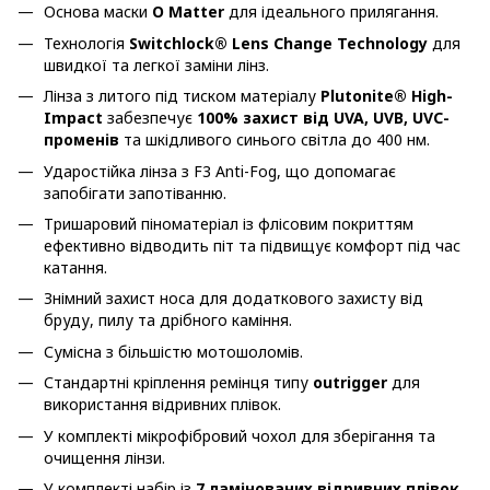
Основа маски
O Matter
для ідеального прилягання.
Технологія
Switchlock® Lens Change Technology
для
швидкої та легкої заміни лінз.
Лінза з литого під тиском матеріалу
Plutonite® High-
Impact
забезпечує
100% захист від UVA, UVB, UVC-
променів
та шкідливого синього світла до 400 нм.
Ударостійка лінза з F3 Anti-Fog, що допомагає
запобігати запотіванню.
Тришаровий піноматеріал із флісовим покриттям
ефективно відводить піт та підвищує комфорт під час
катання.
Знімний захист носа для додаткового захисту від
бруду, пилу та дрібного каміння.
Сумісна з більшістю мотошоломів.
Стандартні кріплення ремінця типу
outrigger
для
використання відривних плівок.
У комплекті мікрофібровий чохол для зберігання та
очищення лінзи.
У комплекті набір із
7 ламінованих відривних плівок