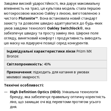
Завдяки високій ударостійкості, яка дарує максимальну
впевненість на трасі, ця культова модель стала першою
мотокросовою маскою Oakley з лінзою, виготовленою з
чистого
Plutonite™
. Вона встановила новий стандарт
захисту та дозволяє швидко адаптуватися до будь-яких
умов завдяки технології
Oakley Switchlock®
, яка
забезпечує швидку та просту заміну лінз. Широке поле
огляду, винятковий комфорт і продуктивність виводять
цю маску на лідируючі позиції серед конкурентів.
Індивідуальні характеристики лінзи
Prizm MX
Bronze:
Світлопроникність:
40%
Призначення:
підходить для катання в умовах
мінливої хмарності.
Технічні особливості:
High Definition Optics (HDO)
. Унікальна технологія
бренду, яка забезпечує правильну оптичну коректність
лінз, що захищає очі від перевтоми протягом усього
дня.