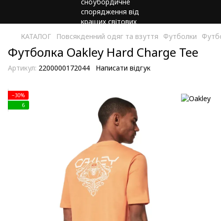
КАТАЛОГ
Повсякденний одяг та взуття
Футболки
Футбо
Футболка Oakley Hard Charge Tee
Артикул:
2200000172044
Написати відгук
−30%
6