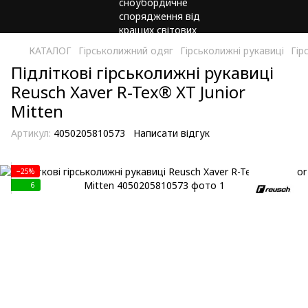
КАТАЛОГ
Гірськолижний одяг
Гірськолижні рукавиці
Гір
Підліткові гірськолижні рукавиці
Reusch Xaver R-Tex® XT Junior
Mitten
Артикул:
4050205810573
Написати відгук
−25%
6