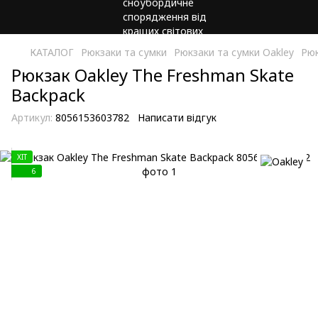
КАТАЛОГ
Рюкзаки та сумки
Рюкзаки та сумки Oakley
Рюк
Рюкзак Oakley The Freshman Skate
Backpack
Артикул:
8056153603782
Написати відгук
ХIT
6