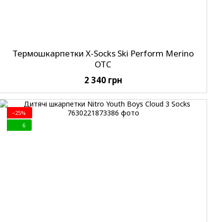
Термошкарпетки X-Socks Ski Perform Merino
OTC
2 340 грн
−25%
6