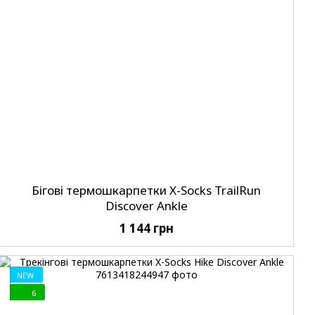
Бігові термошкарпетки X-Socks TrailRun
Discover Ankle
1 144 грн
NEW
6