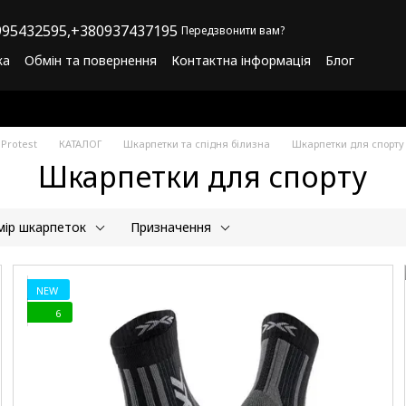
95432595,
+380937437195
Передзвонити вам?
ка
Обмін та повернення
Контактна інформація
Блог
літика конфіденційності
Програма лояльності
Protest
КАТАЛОГ
Шкарпетки та спідня білизна
Шкарпетки для спорту
Шкарпетки для спорту
мір шкарпеток
Призначення
NEW
6