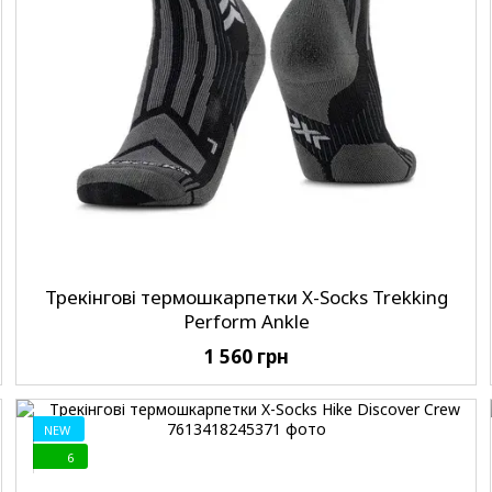
Трекінгові термошкарпетки X-Socks Trekking
Perform Ankle
1 560 грн
NEW
6