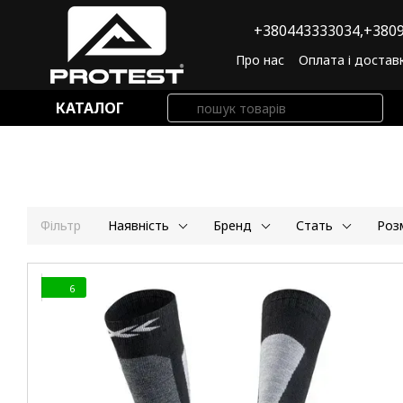
Перейти до основного контенту
+380443333034,
+3809
Про нас
Оплата і достав
Угода користувача
По
КАТАЛОГ
Фільтр
Наявність
Бренд
Стать
Роз
6