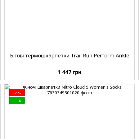
Бігові термошкарпетки Trail Run Perform Ankle
1 447 грн
−25%
6