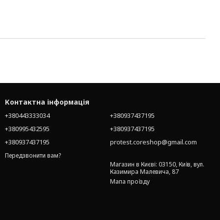
Контактна інформація
+380443333034
+380937437195
+380995432595
+380937437195
+380937437195
protest.coreshop@gmail.com
Передзвонити вам?
Магазин в Києві: 03150, Київ, вул.
Казимира Малевича, 87
Мапа проїзду