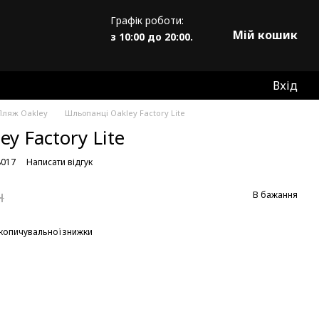
Графік роботи:
Мій кошик
з 10:00 до 20:00.
Вхід
Пляж Oakley
Шльопанці Oakley Factory Lite
y Factory Lite
8017
Написати відгук
н
В бажання
копичувальної знижки