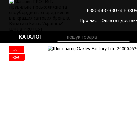
Перейти до основного контенту
+380443333034,
+3809
Про нас
Оплата і достав
Угода користувача
По
КАТАЛОГ
SALE
−50%