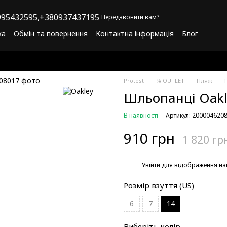
95432595,
+380937437195
Передзвонити вам?
ка
Обмін та повернення
Контактна інформація
Блог
літика конфіденційності
Програма лояльності
Protest
% OUTLET
Пляж
Шльопанці Oakle
В наявності
Артикул: 200004620
910 грн
1 820 гр
%
Увійти
для відображення на
Розмір взуття (US)
6
7
14
Виберіть колір