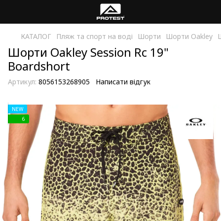
КАТАЛОГ
Пляж та спорт на воді
Шорти
Шорти Oakley
Шорти Oakley Session Rc 19"
Boardshort
Артикул:
8056153268905
Написати відгук
NEW
6