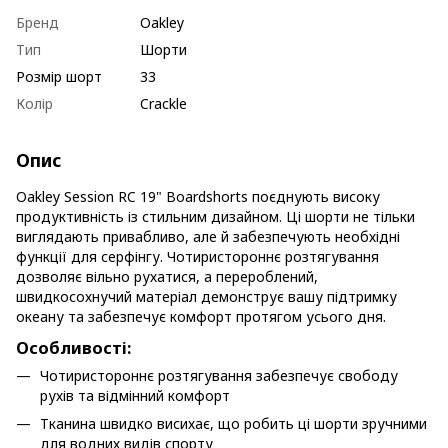
Бренд
Oakley
Тип
Шорти
Розмір шорт
33
Колір
Crackle
Опис
Oakley Session RC 19" Boardshorts поєднують високу
продуктивність із стильним дизайном. Ці шорти не тільки
виглядають привабливо, але й забезпечують необхідні
функції для серфінгу. Чотиристороннє розтягування
дозволяє вільно рухатися, а перероблений,
швидкосохнучий матеріал демонструє вашу підтримку
океану та забезпечує комфорт протягом усього дня.
Особливості:
Чотиристороннє розтягування забезпечує свободу
рухів та відмінний комфорт
Тканина швидко висихає, що робить ці шорти зручними
для водних видів спорту