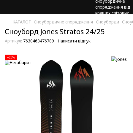
КАТАЛОГ
Сноубордичне спорядження
Сноуборди
Сноу
Сноуборд Jones Stratos 24/25
Артикул:
7630463476789
Написати відгук
−25%