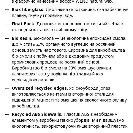
з фабрично нанесеним воском WEND natural wax.
Biax fiberglass.
Дволінійна склотканина, яка забезпечує
плавну, гнучку і приємну їзду.
Float Pack.
Дозволяє встановлювати сильний setback-
станс для катання в глибокому снігу.
Bio Resin.
Біо-смола — це екологічна епоксидна смола,
що містить 27% органічного вуглецю на рослинній
основі, замість нафтового. Сировина для виробництва
біо-смоли є побічним або відходовим продуктом
промислових процесів на рослинній основі.
Виробництво біо-смоли на 33% зменшує викиди
парникових газів у порівнянні з традиційною
епоксидною смолою.
Oversized recycled edges.
Усі сноуборди Jones
виготовляються з кантами із вторинної сталі для
підвищеної міцності та зменшення екологічного впливу
виробництва.
Recycled ABS Sidewalls.
Пластик ABS є необхідним
елементом у виробництві сноубордів. Ми підвищуємо
екологічність, використовуючи лише вторинний пластик.