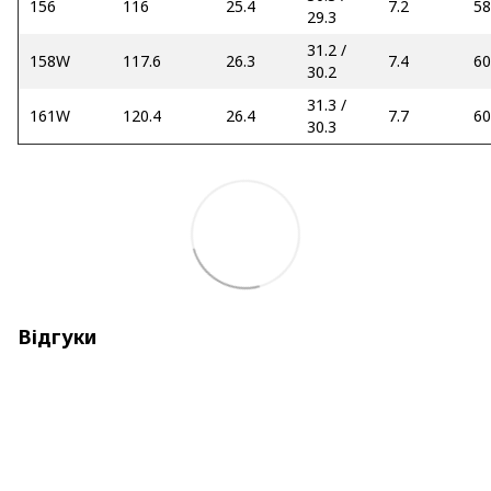
156
116
25.4
7.2
58
29.3
31.2 /
158W
117.6
26.3
7.4
60
30.2
31.3 /
161W
120.4
26.4
7.7
60
30.3
Відгуки