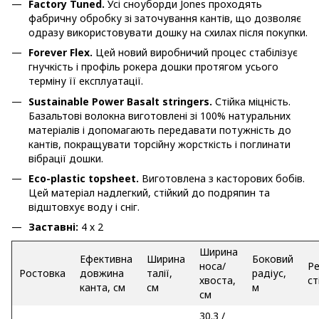
Factory Tuned.
Усі сноуборди Jones проходять
фабричну обробку зі заточування кантів, що дозволяє
одразу використовувати дошку на схилах після покупки.
Forever Flex.
Цей новий виробничий процес стабілізує
гнучкість і профіль рокера дошки протягом усього
терміну її експлуатації.
Sustainable Power Basalt stringers.
Стійка міцність.
Базальтові волокна виготовлені зі 100% натуральних
матеріалів і допомагають передавати потужність до
кантів, покращувати торсійну жорсткість і поглинати
вібрації дошки.
Eco-plastic topsheet.
Виготовлена з касторових бобів.
Цей матеріал надлегкий, стійкий до подряпин та
відштовхує воду і сніг.
Заставні:
4 х 2
Ширина
Ефективна
Ширина
Боковий
носа/
Р
Ростовка
довжина
талії,
радіус,
хвоста,
ст
канта, см
см
м
см
30.3 /