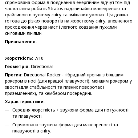
спрямована форма в поєднанні з енергійним відчуттям під
час катання робить Stratos надзвичайно маневреною та
грайливою в пухкому снігу та змішаних умовах. Ця дошка
готова до різких поворотів на жорсткому снігу, впевненого
проходження через наст і легкого ковзання пухкими
сніговими лініями.
Призначення:
Жорсткість:
7/10
Геометрія:
Directional
Прогин:
Directional Rocker - гібридний прогин з більшим
рокером в носі (для кращої плавучості), меншим рокером у
хвості (для стабільності та плвних поворотах і
приземленнях), та кембером посередині.
Характеристики:
Середня жорсткість + звужена форма для потужності
та плавучості.
Спрямована звужена форма для маневреності та
плавучості в снігу.