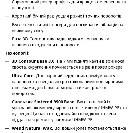
Спрямований рокер-профіль для кращого зчеплення та
плавучості.
Короткий бічний радіус для різких і точних поворотів.
Вуглецево-льняні стінгери для поглинання вібрацій на
нерівному снігу.
База 3D Contour для надшвидкого ковзання та
плавного входження в повороти.
Технології:
3
D
Contour
Base
3.0.
На 7 мм підняті канти в зоні носа і
хвоста, скруглення починається на рівні появи рокера
Ultra Core.
Двошаровий сердечник преміум-класу з
павловнії та спеціально розташованими попляровими
стінгерами для більшої міцності й контролю в
поворотах.
Скользяк Sintered 9900 Base.
Виготовлений із
ультрависокомолекулярного поліетилену (UHMW-PE) та
вуглецю. Ця база є надзвичайно швидкою та легко
піддається ремонту завдяки UHMW-PE.
Wend Natural Wax.
Всі дошки Jones постачаються вже