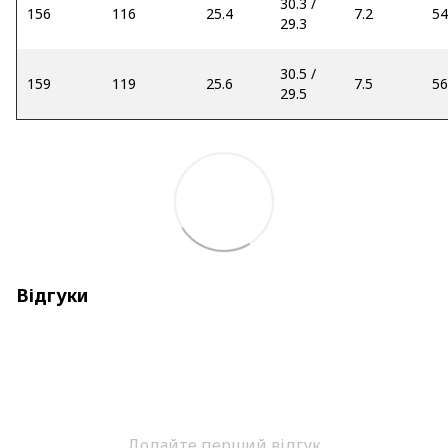
30.3 /
156
116
25.4
7.2
54
29.3
30.5 /
159
119
25.6
7.5
56
29.5
Відгуки
Додайте перший відгук