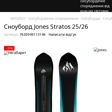
КАТАЛОГ
Сноубордичне спорядження
Сноуборди
Сноу
Сноуборд Jones Stratos 25/26
Артикул:
7630949113146
Написати відгук
−25%