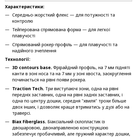
Характеристики:
Середньо-жорсткий флекс — для потужності та
контролю
Тейперована спрямована форма — для легкої
плавучості
Спрямований рокер-профіль — для плавучості та
надійного зчеплення
Технології:
3D contours base.
Фрірайдний профіль, на 7 мм підняті
канти в зоні носа та на 7 мм у зоні хвоста, заокруглення
починається на рівні появи рокера.
Traction Tech.
Три виступаючі зони, одна на рівні
передніх заставних, одна на рівні задніх заставних, і
одна по центру дошки, середня "хвиля" трохи більше
двох інших, і дозволяє краще втриматись у дузі або на
траверсі.
Biax Fiberglass.
Біаксіальний склопластик із
двошаровою, двонаправленою конструкцією
забезпечує пробачливий, але пружний характер дошки,