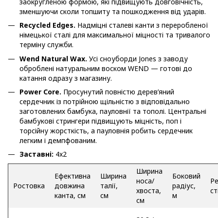
заокругленою формою, які підвищують довговічність,
зменшуючи сколи топшиту та пошкодження від ударів.
Recycled Edges.
Надміцні сталеві канти з переробленої
німецької сталі для максимальної міцності та тривалого
терміну служби.
Wend Natural Wax.
Усі сноуборди Jones з заводу
оброблені натуральним воском WEND — готові до
катання одразу з магазину.
Power Core.
Просунутий повністю дерев’яний
сердечник із потрійною щільністю з відповідально
заготовлених бамбука, пауловнії та тополі. Центральні
бамбукові стрингери підвищують міцність, поп і
торсійну жорсткість, а пауловнія робить сердечник
легким і демпфованим.
Заставні:
4x2
Ширина
Ефективна
Ширина
Боковий
носа/
Р
Ростовка
довжина
талії,
радіус,
хвоста,
ст
канта, см
см
м
см