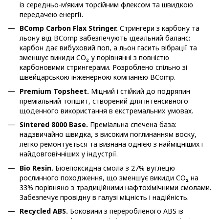
із середньо-м’яким торсійним флексом та швидкою
передачею енергії.
BComp Carbon Flax Stringer.
Стрингери з карбону та
льону від BComp забезпечують ідеальний баланс:
карбон дає вибуховий поп, а льон гасить вібрації та
зменшує викиди CO₂ у порівнянні з повністю
карбоновими стрингерами. Розроблено спільно зі
швейцарською інженерною компанією BComp.
Premium Topsheet.
Міцний і стійкий до подряпин
преміальний топшит, створений для інтенсивного
щоденного використання в екстремальних умовах.
Sintered 8000 Base.
Преміальна спечена база:
надзвичайно швидка, з високим поглинанням воску,
легко ремонтується та визнана однією з найміцніших і
найдовговічніших у індустрії.
Bio Resin.
Біоепоксидна смола з 27% вуглецю
рослинного походження, що зменшує викиди CO₂ на
33% порівняно з традиційними нафтохімічними смолами.
Забезпечує провідну в галузі міцність і надійність.
Recycled ABS.
Боковини з переробленого ABS із