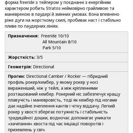
форма freeride з тейпером у поєднанні з енергійним
характером робить Stratos неймовірно грайливою та
маневреною в паудері й змінних умовах. Вона впевнено
ріже дуги на жорсткому схилі, пробиває наст і стабільно
пливе по паудерних лініях.
Призначення:
Freeride 10/10
All Mountain 8/10
Park 5/10
Жорсткість:
3/5
Геометрія:
Directional
Прогин:
Directional Camber / Rocker — гібридний
профіль рокер/кембер, у якому рокер у носі
вираженіший, ніж у тейлі, а між кріпленнями
розташований кембер. Рокерний ніс забезпечує кращу
плавучість і маневровість, тоді як кембер під ногами
дає надійне зчеплення кантів і чітку віддачу. Легкий
рокер у хвості зберігає потужність і стабільність
традиційної дошки, водночас допомагає уникати
«зачіпання» хвоста під час ініціації поворотів і
приземлень у свіч.