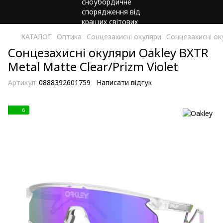
КАТАЛОГ
Оптика
Сонцезахисні окуляри
Сонцезахисні ок
Сонцезахисні окуляри Oakley BXTR
Metal Matte Clear/Prizm Violet
Артикул:
0888392601759
Написати відгук
6