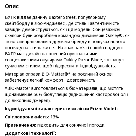
Опис
BXTR віддає данину Baxter Street, популярному
скейтборду в Лос-Анджелесі, де стиль і автентичність
завжди демонструються, як і ця модель. Сонцезахисні
окуляри були розроблені командою дизайнерів Oakley®, які
тісно співпрацювали з друзями бренду в пошуках нового
погляду на стиль життя. На знак пам’яті нашій спадщині
BXTR має дизайн натхненний оригінальними
сонцезахисними окулярами Oakley Razor Blade, змішану з
сучасним стилем, щоб підкреслити індивідуальність.
Матеріал оправи BiO-Matter®
*
на рослинній основі
забезпечує легкий комфорт і довговічність.
*
BiO-Matter виготовляється з біоматеріалів, що містять
щонайменше 56% біовуглецю (відношення касторової олії
до викопних джерел).
Індивідуальні характеристики лінзи Prizm Violet:
Світлопроникність:
13%
Призначення:
підходить для сонячної погоди.
Додаткові технології: