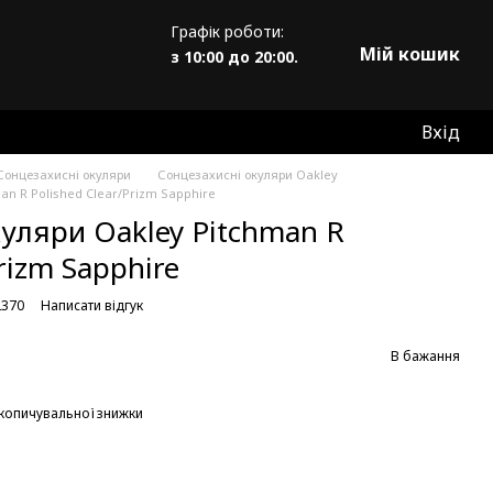
Графік роботи:
Мій кошик
з 10:00 до 20:00.
Вхід
Сонцезахисні окуляри
Сонцезахисні окуляри Oakley
an R Polished Clear/Prizm Sapphire
куляри Oakley Pitchman R
rizm Sapphire
2370
Написати відгук
В бажання
копичувальної знижки