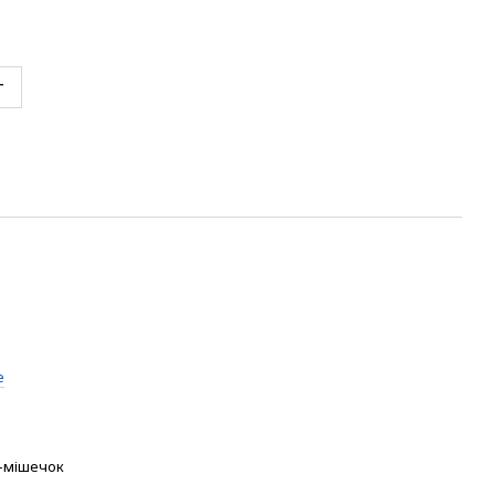
т
e
-мішечок