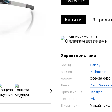
OO9439-0450
Купити
В креди
ОПЛАТА ЧАСТИНАМИ
6 платежів по 1 768.00 грн
Характеристики
Бренд
Oakley
Модель
Pitchman R
Артикул
OO9439-0450
Лінза
Prizm Sapphir
Призначення
Lifestyle
Технології
Prizm
В комплекті
М'який чохол