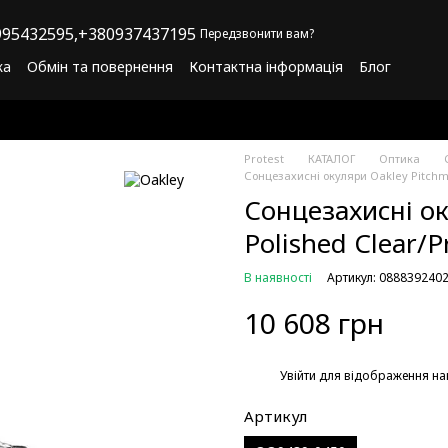
95432595,
+380937437195
Передзвонити вам?
ка
Обмін та повернення
Контактна інформація
Блог
літика конфіденційності
Програма лояльності
Protest
КАТАЛОГ
Оптика
Сонцезахисні окуляри Oakley Pitchm
Сонцезахисні о
Polished Clear/P
В наявності
Артикул: 088839240
10 608 грн
%
Увійти
для відображення на
Артикул