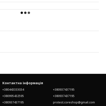
Контактна інформація
+380443333034
+380937437195
+380995432595
+380937437195
+380937437195
protest.coreshop@gmail.com