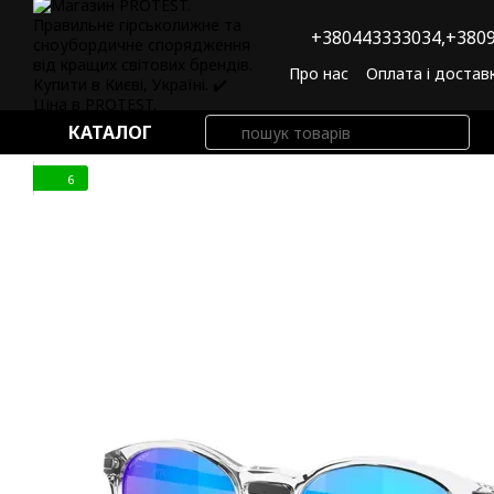
Перейти до основного контенту
+380443333034,
+3809
Про нас
Оплата і достав
Угода користувача
По
КАТАЛОГ
6