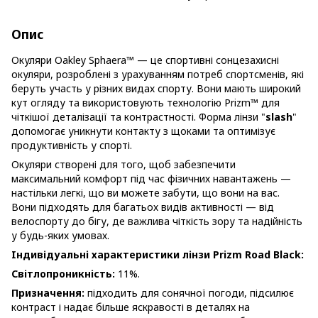
Опис
Окуляри Oakley Sphaera™ — це спортивні сонцезахисні
окуляри, розроблені з урахуванням потреб спортсменів, які
беруть участь у різних видах спорту. Вони мають широкий
кут огляду та використовують технологію Prizm™ для
чіткішої деталізації та контрастності. Форма лінзи "
slash
"
допомогає уникнути контакту з щоками та оптимізує
продуктивність у спорті.
Окуляри створені для того, щоб забезпечити
максимальний комфорт під час фізичних навантажень —
настільки легкі, що ви можете забути, що вони на вас.
Вони підходять для багатьох видів активності — від
велоспорту до бігу, де важлива чіткість зору та надійність
у будь-яких умовах.
Iндивідуальні характеристики лінзи Prizm Road Black
:
Світлопроникність:
11%.
Призначення:
підходить для сонячної погоди, підсилює
контраст і надає більше яскравості в деталях на