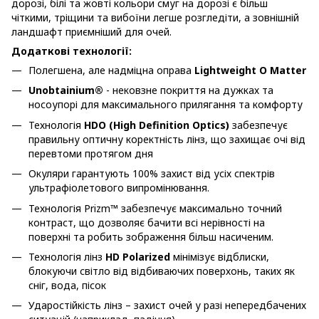
дорозі, білі та жовті кольори смуг на дорозі є більш
чіткими, тріщини та вибоїни легше розгледіти, а зовнішній
ландшафт приємніший для очей.
Додаткові технології:
Полегшена, але надміцна оправа
Lightweight O Matter
Unobtainium®
- нековзне покриття на дужках та
носоупорі для максимального прилягання та комфорту
Технологія
HDO (High Definition Optics)
забезпечує
правильну оптичну коректність лінз, що захищає очі від
перевтоми протягом дня
Окуляри гарантують 100% захист від усіх спектрів
ультрафіолетового випромінювання.
Технологія Prizm™ забезпечує максимально точний
контраст, що дозволяє бачити всі нерівності на
поверхні та робить зображення більш насиченим.
Технологія лінз
HD
Polarized
мінімізує відблиски,
блокуючи світло від відбиваючих поверхонь, таких як
сніг, вода, пісок
Ударостійкість лінз – захист очей у разі непередбачених