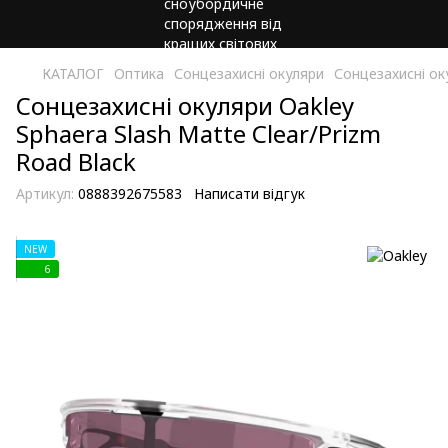
КАТАЛОГ
Оптика
Сонцезахисні окуляри
Сонцезахисні ок
Сонцезахисні окуляри Oakley
Sphaera Slash Matte Clear/Prizm
Road Black
Артикул:
0888392675583
Написати відгук
NEW
6