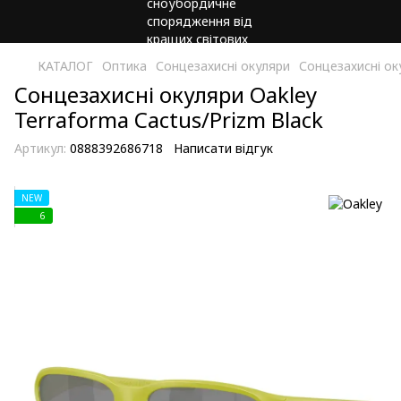
КАТАЛОГ
Оптика
Сонцезахисні окуляри
Сонцезахисні ок
Сонцезахисні окуляри Oakley
Terraforma Cactus/Prizm Black
Артикул:
0888392686718
Написати відгук
NEW
6