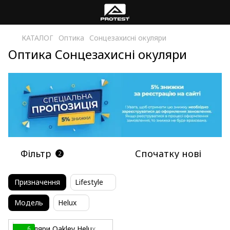
КАТАЛОГ
Оптика
Сонцезахисні окуляри
Оптика Сонцезахисні окуляри
Фільтр
Спочатку нові
2
Призначення
Lifestyle
Модель
Helux
6