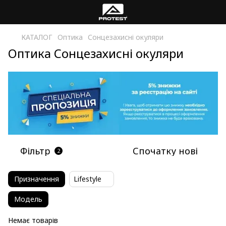
КАТАЛОГ
Оптика
Сонцезахисні окуляри
Оптика Сонцезахисні окуляри
Фільтр
Спочатку нові
2
Призначення
Lifestyle
Модель
Немає товарів