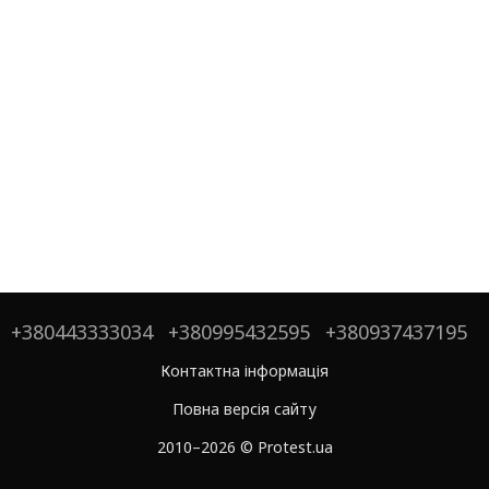
+380443333034
+380995432595
+380937437195
Контактна інформація
Повна версія сайту
2010–2026 © Protest.ua