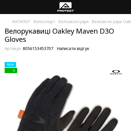
КАТАЛОГ
Велоспорт
Велоаксесуари
Велоаксесуари Oak
Велорукавиці Oakley Maven D3O
Gloves
Артикул:
8056153453707
Написати відгук
NEW
6