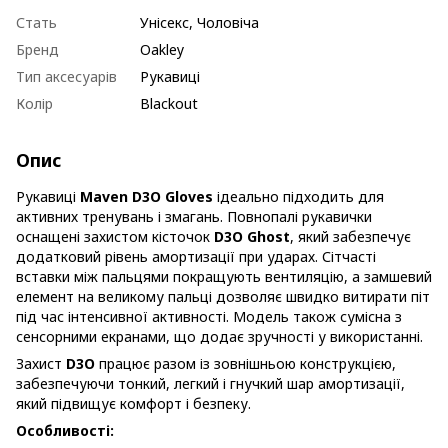
Стать
Унісекс, Чоловіча
Бренд
Oakley
Тип аксесуарів
Рукавиці
Колір
Blackout
Опис
Рукавиці
Maven D3O Gloves
ідеально підходить для
активних тренувань і змагань. Повнопалі рукавички
оснащені захистом кісточок
D3O Ghost
, який забезпечує
додатковий рівень амортизації при ударах. Сітчасті
вставки між пальцями покращують вентиляцію, а замшевий
елемент на великому пальці дозволяє швидко витирати піт
під час інтенсивної активності. Модель також сумісна з
сенсорними екранами, що додає зручності у використанні.
Захист
D3O
працює разом із зовнішньою конструкцією,
забезпечуючи тонкий, легкий і гнучкий шар амортизації,
який підвищує комфорт і безпеку.
Особливості: