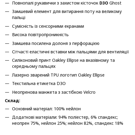
Повнопалі рукавички з захистом кісточок
D3O
Ghost
Замшевий елемент для витирання поту на великому
пальці
Сумісність із сенсорними екранами
Висока повітропроникність
Замшева посилена долоня з перфорацією
Сітчасті еластичні вставки між пальцями для вентиляції
Силіконовий принт Oakley Ellipse на вказівному та
середньому пальцях
Лазерно зварений TPU логотип Oakley Ellipse
Текстильна етикетка D3O
Неопренова манжета з застібкою Velcro
Склад:
Основний матеріал: 100% нейлон
Додаткові матеріали: 94% поліестер, 6% спандекс;
неопрен 75%, нейлон 25%; нейлон 82%, спандекс 18%