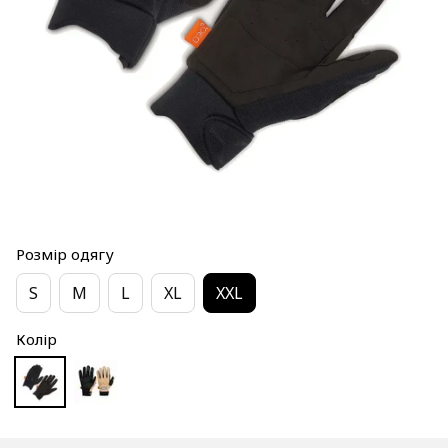
Розмір одягу
S
M
L
XL
XXL
Колір