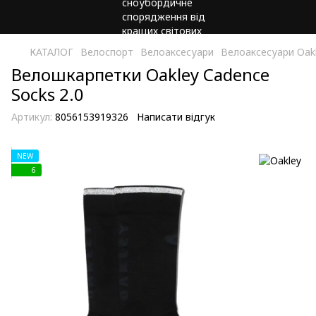
КАТАЛОГ
Велоспорт
Велоаксесуари
Велоаксесуари Oak
Велошкарпетки Oakley Cadence
Socks 2.0
Артикул:
8056153919326
Написати відгук
NEW
6