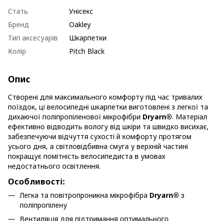
Стать
Унісекс
Бренд
Oakley
Тип аксесуарів
Шкарпетки
Колір
Pitch Black
Опис
Створені для максимального комфорту під час тривалих
поїздок, ці велосипедні шкарпетки виготовлені з легкої та
дихаючої поліпропіленової мікрофібри
Dryarn®
. Матеріал
ефективно відводить вологу від шкіри та швидко висихає,
забезпечуючи відчуття сухості й комфорту протягом
усього дня, а світловідбивна смуга у верхній частині
покращує помітність велосипедиста в умовах
недостатнього освітлення.
Особливості:
Легка та повітропроникна мікрофібра
Dryarn®
з
поліпропілену
Вентиляція для підтримання оптимального