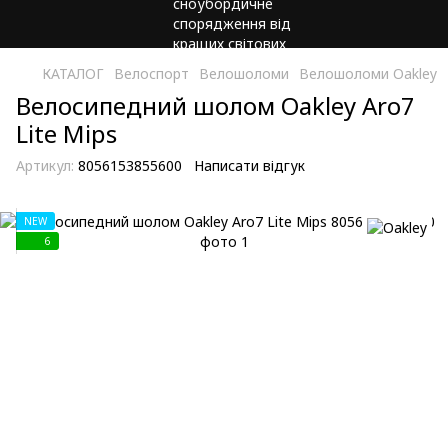
КАТАЛОГ
Велоспорт
Велошоломи
Велошоломи Oakley
Велосипедний шолом Oakley Aro7
Lite Mips
Артикул:
8056153855600
Написати відгук
NEW
6