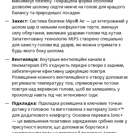
максимізує безпеку. Покращена форма оболонки
дозволяє шолому сидіти нижче на голові для кращого
балансу та природнішої посадки.
Захист:
Система безпеки Mips® Air — це інтегрований у
шолом шар із низьким коефіцієнтом тертя, зменшує
силу обертання, викликані ударами голови під кутом.
Запатентовану технологію MIPS створено спеціально
для захисту голови від ударів, які можна отримати з
будь-якого боку шолома.
Вентиляція:
Внутрішні вентиляційні канали в
піноматеріалі EPS з'єднують передні отвори з задніми,
забезпечуючи ефективну циркуляцію повітря.
Розміщення кожного вентиляційного отвору допомагає
регулювати температуру тіла, спрямовуючи потоки
повітря над верхівкою голови, щоб ви залишались у
прохолоді навіть під час інтенсивної їзди.
Підкладка:
Підкладка розміщена в ключових точках
дотику з головою та виготовлена з матеріалу Ionic+™
для додаткового комфорту. Основна перевага Ionic+
— це вивільнення позитивно заряджених срібних іонів у
присутності вологи, що допомагає боротися з
накопиченням поту на поверхні й подовжує термін