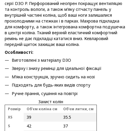
серії D3O P. Перфорований неопрен покращує вентиляцію
та контроль вологи, а також м’яку сітчасту панель у
внутрішній частині коліна, щоб ваші ноги залишалися
прохолодними на стежках і в парках. Махрова підкладка
для комфорту, а також інтегрована комфортна подушечка
в центрі коліна. Тканий верхній еластичний комфортний
ремінь не дає підкладці кататися вниз. Кевларовий
передній щиток захищає ваші коліна.
Особливості:
Виготовлені з матеріалу D3O
Зверху і знизу ремінці для ідеальної фіксації
М’яка конструкція, зручно сидить на нозі
Підходять для будь-яких видів спорту
Ручне прання, сушіння на повітрі
Захист колін
Розмір
Об'єм коліна см
Об'єм литки, см
39
35.5
XS
42
37
S