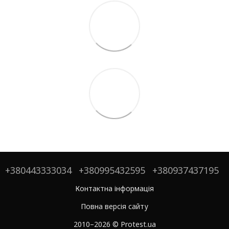
+380443333034
+380995432595
+380937437195
Контактна інформація
Повна версія сайту
2010–2026 © Protest.ua