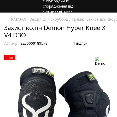
КАТАЛОГ
Захист для сноуборду та лиж
Захист для сно
Захист колін Demon Hyper Knee X
V4 D3O
Артикул:
2200000189578
1 відгук
−15%