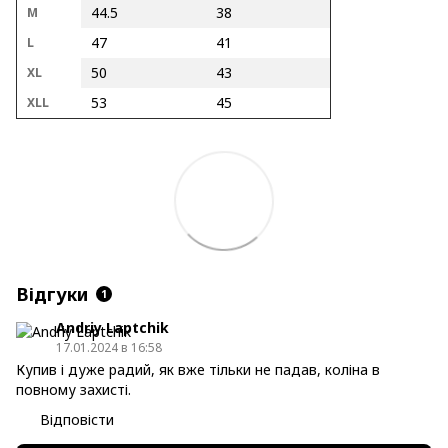
44.5
38
M
47
41
L
50
43
XL
53
45
XLL
Відгуки
1
Andriy Laptchik
17.01.2024 в 16:58
Купив і дуже радий, як вже тільки не падав, коліна в
повному захисті.
Відповісти