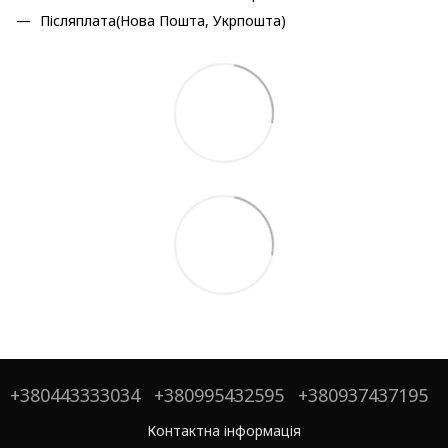
Післяплата(Нова Пошта, Укрпошта)
+380443333034
+380995432595
+380937437195
Контактна інформація