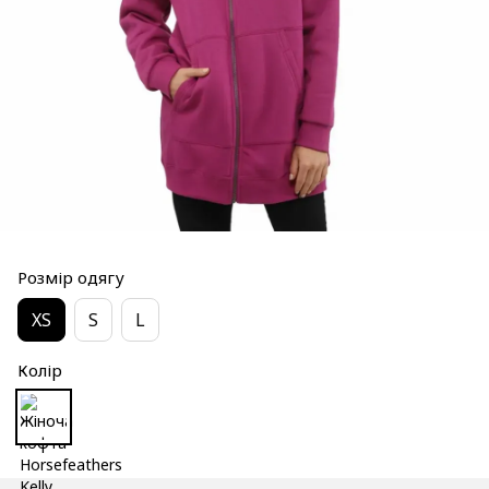
Розмір одягу
XS
S
L
Колір