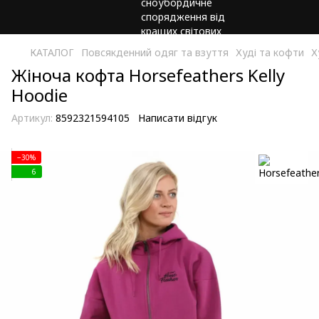
КАТАЛОГ
Повсякденний одяг та взуття
Худі та кофти
Х
Жіноча кофта Horsefeathers Kelly
Hoodie
Артикул:
8592321594105
Написати відгук
−30%
6