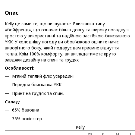
Опис
Kelly це саме те, що ви шукаєте. Блискавка типу
«бойфренд», що означає більш довгу та широку посадку з
простою у використанні та надійною застібкою-блискавкою
YKK. У холоднішу погоду ви обов'язково оціните начіс
виворітного боку, який подарує вам приємне відчуття
тепла. Крім 100% комфорту, ви виглядатимете круто
завдяки дизайну на спині та грудях.
Особливості:
М'який теплий фліс усередині
Передня блискавка YKK
Принт на грудях та спині.
Склад:
65% бавовна
35% поліестер
Kelly
XS
S
M
L