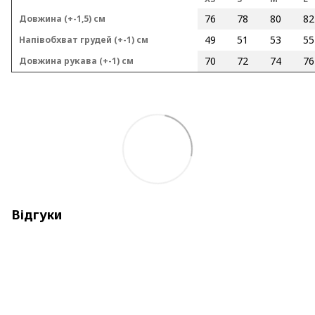
76
78
80
82
Довжина (+-1,5) см
49
51
53
55
Напівобхват грудей (+-1) см
70
72
74
76
Довжина рукава (+-1) см
Відгуки