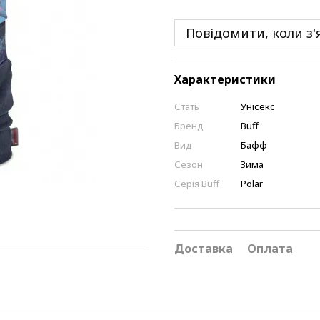
Повідомити, коли з'
Характеристики
Стать
Унісекс
Бренд
Buff
Вид
Бафф
Сезон
Зима
Серія Buff
Polar
Доставка
Оплата