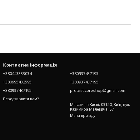
Контактна інформація
+380443333034
+380937437195
+380995432595
+380937437195
+380937437195
protest.coreshop@gmail.com
Передзвонити вам?
Магазин в Києві: 03150, Київ, вул.
Казимира Малевича, 87
Мапа проїзду