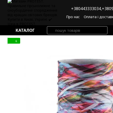
Перейти до основного контенту
+380443333034,
+3809
Про нас
Оплата і достав
Угода користувача
По
КАТАЛОГ
6