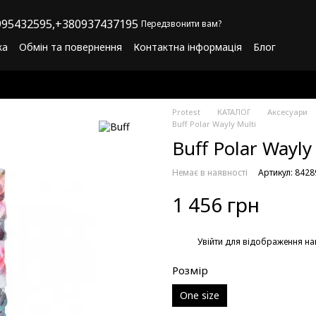
95432595,
+380937437195
Передзвонити вам?
ка
Обмін та повернення
Контактна інформація
Блог
літика конфіденційності
Програма лояльності
Protest
КАТАЛОГ
Аксесуари
Buff Polar Wayly Multi
Buff Polar Wayly
Немає в наявності
Артикул: 842
1 456 грн
%
Увійти
для відображення на
Розмір
One size