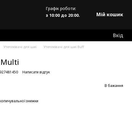
Графік роботи:
Мій кошик
з 10:00 до 20:00.
Вхід
Утеплювачі для шиї
Утеплювачі для шиї Buff
 Multi
8927481450
Написати відгук
В бажання
копичувальної знижки