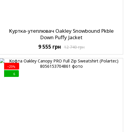
Куртка-утеплювач Oakley Snowbound Pkble
Down Puffy Jacket
9 555 грн
12 740 грн
−25%
6