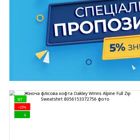
ХIT
−25%
6