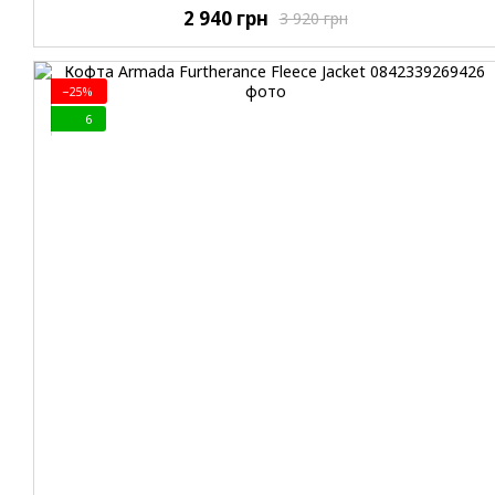
2 940 грн
3 920 грн
−25%
6