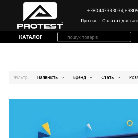
Перейти до основного контенту
+380443333034,
+3809
Про нас
Оплата і достав
Угода користувача
По
КАТАЛОГ
Фільтр
Наявність
Бренд
Стать
Роз