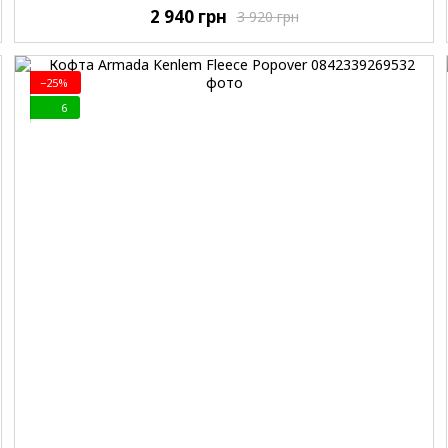
2 940 грн
3 920 грн
−25%
6