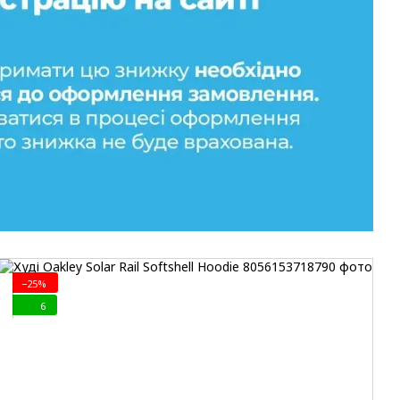
−25%
6