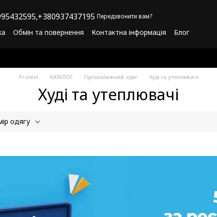
95432595,
+380937437195
Передзвонити вам?
ка
Обмін та повернення
Контактна інформація
Блог
літика конфіденційності
Програма лояльності
Protest
КАТАЛОГ
Гірськолижний одяг
Худі та утеплювачі
Худі та утеплювачі
мір одягу