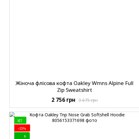
Жіноча флісова кофта Oakley Wmns Alpine Full
Zip Sweatshirt
2 756 грн
3 675 грн
ХIT
−25%
6