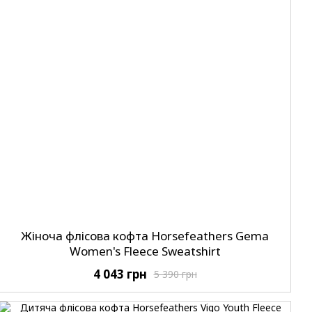
Жіноча флісова кофта Horsefeathers Gema
Women's Fleece Sweatshirt
4 043 грн
5 390 грн