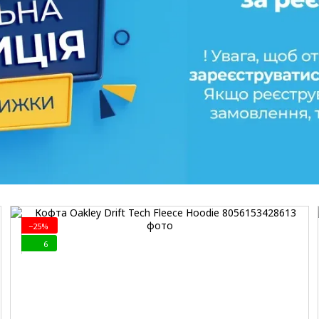
−25%
6