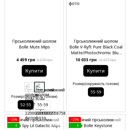
Гірськолижний шолом
Гірськолижний шолом
Bolle Mute Mips
Bolle V-Ryft Pure Black Coal
Matte/Photochromic Blue
Cat 1 to 3
4 459 грн
10 033 грн
6 370 грн
13 377 грн
Купити
Купити
Розмір(окружність голови)
55-59
Розмір(окружність голови)
52-55
55-59
−25%
−25%
6
6