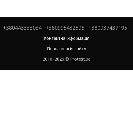
+380443333034
+380995432595
+380937437195
Контактна інформація
Повна версія сайту
2010–2026 © Protest.ua