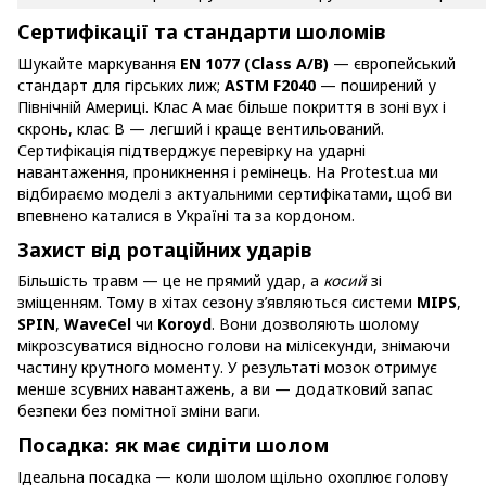
Сертифікації та стандарти шоломів
Шукайте маркування
EN 1077 (Class A/B)
— європейський
стандарт для гірських лиж;
ASTM F2040
— поширений у
Північній Америці. Клас A має більше покриття в зоні вух і
скронь, клас B — легший і краще вентильований.
Сертифікація підтверджує перевірку на ударні
навантаження, проникнення і ремінець. На Protest.ua ми
відбираємо моделі з актуальними сертифікатами, щоб ви
впевнено каталися в Україні та за кордоном.
Захист від ротаційних ударів
Більшість травм — це не прямий удар, а
косий
зі
зміщенням. Тому в хітах сезону з’являються системи
MIPS
,
SPIN
,
WaveCel
чи
Koroyd
. Вони дозволяють шолому
мікрозсуватися відносно голови на мілісекунди, знімаючи
частину крутного моменту. У результаті мозок отримує
менше зсувних навантажень, а ви — додатковий запас
безпеки без помітної зміни ваги.
Посадка: як має сидіти шолом
Ідеальна посадка — коли шолом щільно охоплює голову