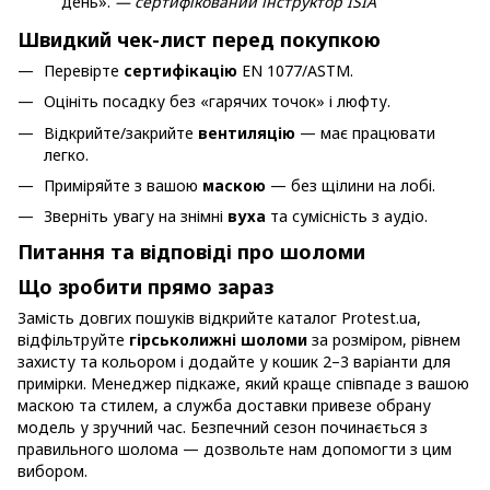
день».
— сертифікований інструктор ISIA
Швидкий чек-лист перед покупкою
Перевірте
сертифікацію
EN 1077/ASTM.
Оцініть посадку без «гарячих точок» і люфту.
Відкрийте/закрийте
вентиляцію
— має працювати
легко.
Приміряйте з вашою
маскою
— без щілини на лобі.
Зверніть увагу на знімні
вуха
та сумісність з аудіо.
Питання та відповіді про шоломи
Що зробити прямо зараз
Замість довгих пошуків відкрийте каталог Protest.ua,
відфільтруйте
гірськолижні шоломи
за розміром, рівнем
захисту та кольором і додайте у кошик 2–3 варіанти для
примірки. Менеджер підкаже, який краще співпаде з вашою
маскою та стилем, а служба доставки привезе обрану
модель у зручний час. Безпечний сезон починається з
правильного шолома — дозвольте нам допомогти з цим
вибором.