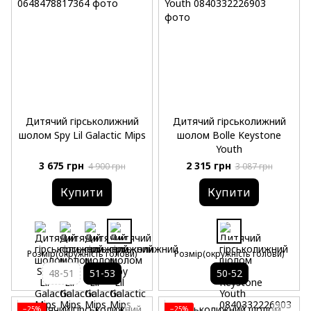
Дитячий гірськолижний
Дитячий гірськолижний
шолом Spy Lil Galactic Mips
шолом Bolle Keystone
Youth
3 675 грн
2 315 грн
4 900 грн
3 087 грн
Купити
Купити
Розмір(окружність голови)
Розмір(окружність голови)
48-51
51-53
50-52
−25%
−25%