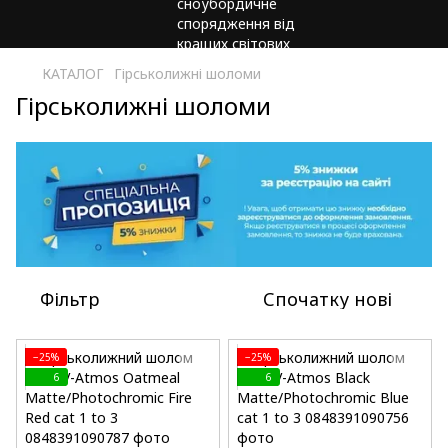
КАТАЛОГ
Гірськолижні шоломи
Гірськолижні шоломи
Фільтр
Спочатку нові
−25%
−25%
6
6