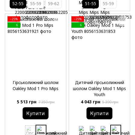
52-55
55-59
59-62
51-55
55-59
−25%
−25%
6
6
Гірськолижний шолом
Дитячий гірськолижний
Oakley Mod 1 Pro Mips
шолом Oakley Mod 1 Mips
Youth
5 513 грн
4 043 грн
7 350 грн
5 390 грн
Купити
Купити