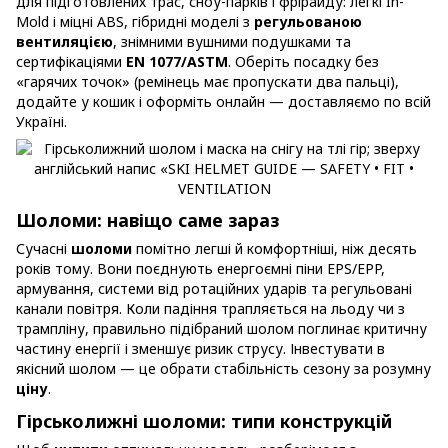
для підготовлених трас, сноу-парків і фрірайду: легкі In-
Mold і міцні ABS, гібридні моделі з
регульованою
вентиляцією
, знімними вушними подушками та
сертифікаціями
EN 1077/ASTM
. Оберіть посадку без
«гарячих точок» (ремінець має пропускати два пальці),
додайте у кошик і оформіть онлайн — доставляємо по всій
Україні.
Шоломи: навіщо саме зараз
Сучасні
шоломи
помітно легші й комфортніші, ніж десять
років тому. Вони поєднують енергоємні піни EPS/EPP,
армування, системи від ротаційних ударів та регульовані
канали повітря. Коли падіння трапляється на льоду чи з
трампліну, правильно підібраний шолом поглинає критичну
частину енергії і зменшує ризик струсу. Інвестувати в
якісний шолом — це обрати стабільність сезону за розумну
ціну
.
Гірськолижні шоломи: типи конструкцій