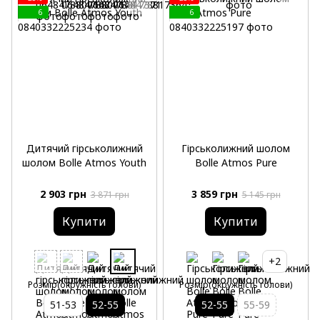
6
6
Дитячий гірськолижний
Гірськолижний шолом
шолом Bolle Atmos Youth
Bolle Atmos Pure
2 903 грн
3 859 грн
3 871 грн
5 145 грн
Купити
Купити
+2
Розмір(окружність голови)
Розмір(окружність голови)
51-53
52-55
52-55
55-59