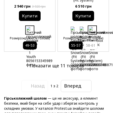
(Fit System)
2 940 грн
6 510 грн
3 920 грн
Купити
Купити
Розмір(окружність голови)
Розмір(окружність голови)
49-53
55-57
58-61
Показати ще 11 товарів
Назад
Вперед
1
з 2
Гірськолижний шолом
— це не аксесуар, а елемент
безпеки, який бере на себе удар і зберігає контроль у
складних умовах. У каталозі Protest.ua знайдете шоломи