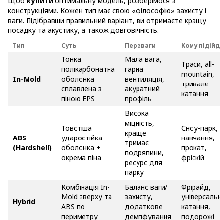
Щоб
купити
оптимальну модель, розберімося з
конструкціями. Кожен тип має свою «філософію» захисту і
ваги. Підібравши правильний варіант, ви отримаєте кращу
посадку та акустику, а також довговічність.
Тип
Суть
Переваги
Кому підійд
Тонка
Мала вага,
Траси, all-
полікарбонатна
гарна
mountain,
In-Mold
оболонка
вентиляція,
тривале
сплавлена з
акуратний
катання
піною EPS
профіль
Висока
міцність,
Товстіша
Сноу-парк,
краще
ABS
ударостійка
навчання,
тримає
(Hardshell)
оболонка +
прокат,
подряпини,
окрема піна
фріскій
ресурс для
парку
Комбінація In-
Баланс ваги/
Фрірайд,
Mold зверху та
захисту,
універсаль
Hybrid
ABS по
додаткове
катання,
периметру
демпфування
подорожі