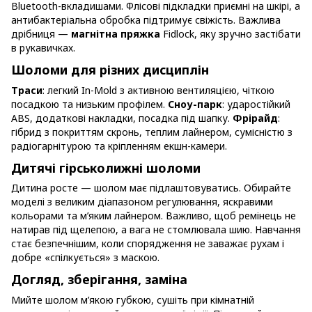
Bluetooth-вкладишами. Флісові підкладки приємні на шкірі, а
антибактеріальна обробка підтримує свіжість. Важлива
дрібниця —
магнітна пряжка
Fidlock, яку зручно застібати
в рукавичках.
Шоломи для різних дисциплін
Траси
: легкий In-Mold з активною вентиляцією, чіткою
посадкою та низьким профілем.
Сноу-парк
: ударостійкий
ABS, додаткові накладки, посадка під шапку.
Фрірайд
:
гібрид з покриттям скронь, теплим лайнером, сумісністю з
радіогарнітурою та кріпленням екшн-камери.
Дитячі гірськолижні шоломи
Дитина росте — шолом має підлаштовуватись. Обирайте
моделі з великим діапазоном регулювання, яскравими
кольорами та м’яким лайнером. Важливо, щоб ремінець не
натирав під щелепою, а вага не стомлювала шию. Навчання
стає безпечнішим, коли спорядження не заважає рухам і
добре «спілкується» з маскою.
Догляд, зберігання, заміна
Мийте шолом м’якою губкою, сушіть при кімнатній