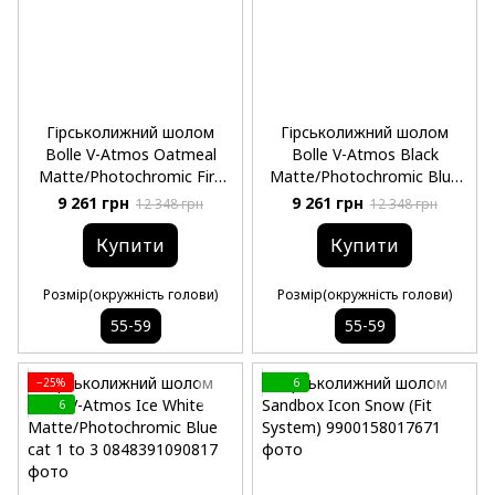
Гірськолижний шолом
Гірськолижний шолом
Bolle V-Atmos Oatmeal
Bolle V-Atmos Black
Matte/Photochromic Fire
Matte/Photochromic Blue
Red cat 1 to 3
cat 1 to 3
9 261 грн
9 261 грн
12 348 грн
12 348 грн
Купити
Купити
Розмір(окружність голови)
Розмір(окружність голови)
55-59
55-59
−25%
6
6