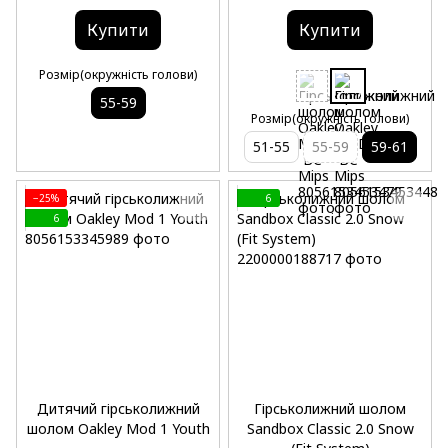
Купити
Купити
Розмір(окружність голови)
55-59
Розмір(окружність голови)
51-55
55-59
59-61
−25%
6
6
Дитячий гірськолижний
Гірськолижний шолом
шолом Oakley Mod 1 Youth
Sandbox Classic 2.0 Snow