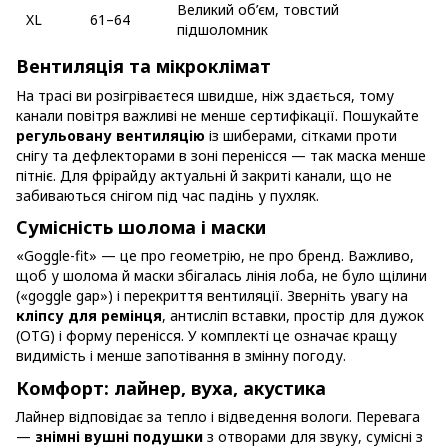
Великий об’єм, товстий
XL
61–64
підшоломник
Вентиляція та мікроклімат
На трасі ви розігріваєтеся швидше, ніж здається, тому
канали повітря важливі не менше сертифікації. Пошукайте
регульовану вентиляцію
із шиберами, сітками проти
снігу та дефлекторами в зоні перенісся — так маска менше
пітніє. Для фрірайду актуальні й закриті канали, що не
забиваються снігом під час падінь у пухляк.
Сумісність шолома і маски
«Goggle-fit» — це про геометрію, не про бренд. Важливо,
щоб у шолома й маски збігалась лінія лоба, не було щілини
(«goggle gap») і перекриття вентиляції. Зверніть увагу на
кліпсу для ремінця
, антисліп вставки, простір для дужок
(OTG) і форму перенісся. У комплекті це означає кращу
видимість і менше запотівання в змінну погоду.
Комфорт: лайнер, вуха, акустика
Лайнер відповідає за тепло і відведення вологи. Перевага
—
знімні вушні подушки
з отворами для звуку, сумісні з