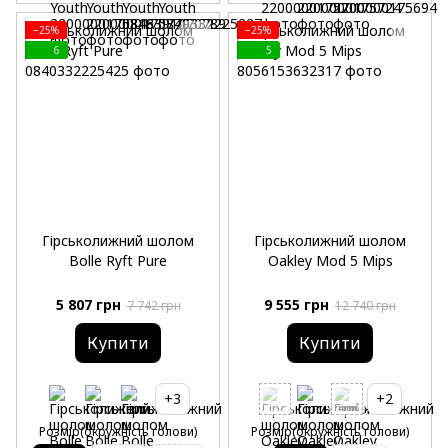
−25%
−25%
6
5
Гірськолижний шолом
Гірськолижний шолом
Bolle Ryft Pure
Oakley Mod 5 Mips
5 807 грн
9 555 грн
7 742 грн
12 740 грн
Купити
Купити
+3
+2
Розмір(окружність голови)
Розмір(окружність голови)