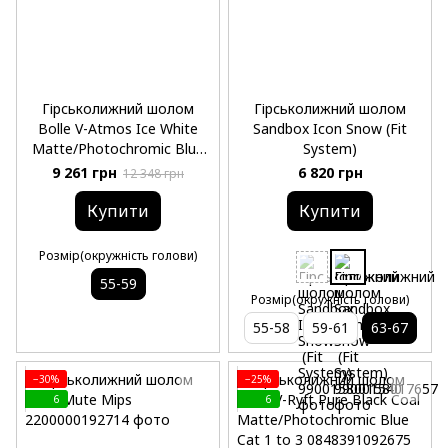
Гірськолижний шолом
Гірськолижний шолом
Bolle V-Atmos Ice White
Sandbox Icon Snow (Fit
Matte/Photochromic Blue
System)
cat 1 to 3
9 261 грн
6 820 грн
12 348 грн
Купити
Купити
Розмір(окружність голови)
55-59
Розмір(окружність голови)
55-58
59-61
63-67
−30%
−25%
6
6