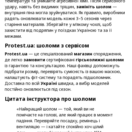
температурі та уникайте агресивної хімії. Після серйозного
удару, навіть без видимих тріщин,
замініть шолом
—
внутрішня піна могла зруйнуватися. Як правило, виробники
радять оновлювати модель кожні 3–5 сезонів через
старіння матеріалів. Зберігайте у м’якому чохлі, щоб
захистити від подряпин у поїздках Україною та за її
межами.
Protest.ua: шоломи з сервісом
Protest.ua
— це спеціалізований
магазин
спорядження,
де легко
замовити
сертифіковані
гірськолижні шоломи
із гарантією та консультацією. Наші фахівці допоможуть
підібрати розмір, перевірять сумісність із вашою маскою,
налаштують фіт-систему та порадять підшоломник.
Доставка по всій
Україні
швидка, а вибір моделей
постійно оновлюється під сезон.
Цитата інструктора про шоломи
«Найкращий шолом — той, який ви не
помічаєте на голові, але який працює в момент
падіння. Перевіряйте посадку, ремінець і
вентиляцію — і катайте спокійно хоч цілий