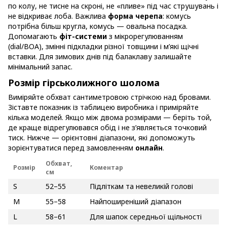
по колу, не тисне на скроні, не «пливе» під час струшувань і
не відкриває лоба. Важлива
форма черепа
: комусь
потрібна більш кругла, комусь — овальна посадка.
Допомагають
фіт-системи
з мікрорегулюванням
(dial/BOA), змінні підкладки різної товщини і м’які щічні
вставки. Для зимових днів під балаклаву залишайте
мінімальний запас.
Розмір гірськолижного шолома
Виміряйте обхват сантиметровою стрічкою над бровами.
Зіставте показник із таблицею виробника і приміряйте
кілька моделей. Якщо між двома розмірами — беріть той,
де краще відрегулювався обід і не з’являється точковий
тиск. Нижче — орієнтовні діапазони, які допоможуть
зорієнтуватися перед замовленням
онлайн
.
Обхват,
Розмір
Коментар
см
S
52–55
Підліткам та невеликій голові
M
55–58
Найпоширеніший діапазон
L
58–61
Для шапок середньої щільності