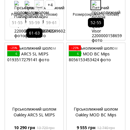
+4
Розмір(окружність голови)
Розмір(окружність голови)
51-55
55-59
59-61
52-55
61-63
−25%
−25%
6
6
Гірськолижний шолом
Гірськолижний шолом
Oakley ARC5 SL MIPS
Oakley MOD BC Mips
10 290 грн
9 555 грн
13 720 грн
12 740 грн