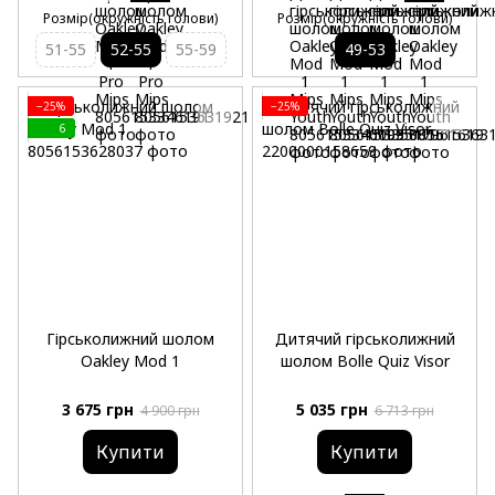
Розмір(окружність голови)
Розмір(окружність голови)
51-55
52-55
55-59
49-53
−25%
−25%
6
Гірськолижний шолом
Дитячий гірськолижний
Oakley Mod 1
шолом Bolle Quiz Visor
3 675 грн
5 035 грн
4 900 грн
6 713 грн
Купити
Купити