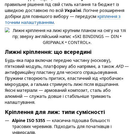
правильне рішення під свій стиль катання та бюджет із
швидкою доставкою по всій
Україні
. Логічне розширення
добірки для повнішого вибору — передусім
кріплення з
точним налаштуванням
.
Лижні кріплення: що всередині
Будь-яка пара включає передню частину (носкову),
п’ятковий модуль, платформу або напрямні, а також
AFD
—
антифрикційну пластину для чесного спрацьовування.
Пружини створюють притиск, еластичний хід «пробачає»
мікроудари, а гальма стримують лижі після відщіпання.
Якісні матеріали — армований композит, сталь або
алюміній — служать довше і стабільніше тримають
налаштування.
Кріплення для лиж: типи сумісності
Alpine ISO 5355
— класична підошва більшості
трасових черевиків. Підходить для початківців і
універсалів.