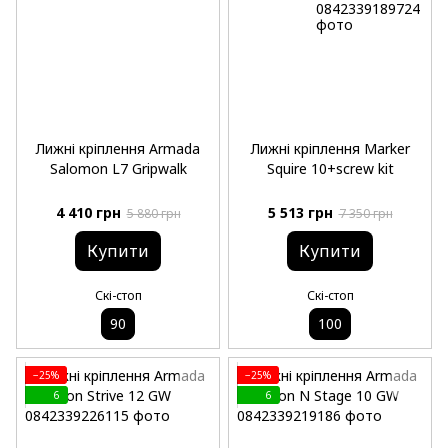
Лижні кріплення Armada
Лижні кріплення Marker
Salomon L7 Gripwalk
Squire 10+screw kit
4 410 грн
5 513 грн
5 880 грн
7 350 грн
Купити
Купити
Скі-стоп
Скі-стоп
90
100
−25%
−25%
6
6