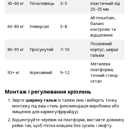
45–60 кг
Початківець
3–5
еластичний хід
25–35 мм
All-mountain,
баланс
60–80 кг
Універсал
5–8
контролю та
відщіпання
Посилений
80–95 кг
Просунутий
7–10
корпус, ширші
гальма
Металева
платформа,
95+ кг
Агресивний
9–12
точний стенд-
сетап
Монтаж і регулювання кріплень
Звірте
ширину гальм
із талією лиж і виберіть точку
монтажу під ваш стиль (рекомендація виробника або
зміщення для карвінгу/фрірайду).
Відцентруйте черевик на платформі, виставте довжину
рейки так, щоб п’ятка клацала без зусиль і люфту.