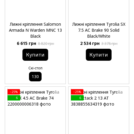
Лижні кріплення Salomon
Лижні кріплення Tyrolia SX
Armada N Warden MNC 13
7.5 AC Brake 90 Solid
Black
Black/White
6 615 грн
2 534 грн
8 820 грн
3 378 грн
Купити
Купити
Скі-стоп
130
−25%
−25%
6
6