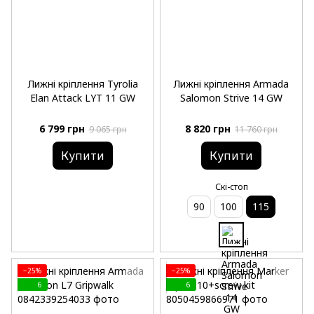
Лижні кріплення Tyrolia
Лижні кріплення Armada
Elan Attack LYT 11 GW
Salomon Strive 14 GW
6 799 грн
8 820 грн
9 065 грн
11 760 грн
Купити
Купити
Скі-стоп
90
100
115
−25%
−25%
6
6