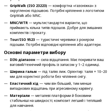
GripWalk (ISO 23223)
— комфортна «газоніжка» з
округленою підошвою. Потрібні кріплення з логотипом
GripWalk або MNC.
MNC/WTR
— мультистандартні варіанти, що
приймають кілька типів підошов. Добре для змішаних
комплектів і прокату.
Tour/ISO 9523
— туристичні черевики з рокером
підошви. Потрібні відповідні кріплення або адаптери.
Основні параметри вибору
DIN-діапазон
— сила відщіпання. Має покривати ваш
ваговий/технічний профіль із запасом у 1–2 одиниці.
Ширина гальм
— під талію лиж. Орієнтир: талія + 10–20
мм для коректної роботи без чіпляння снігу.
Еластичний хід
— чим він більший, тим менше
випадкових відщіпань при агресивному карвінгу.
Матеріали
— металеві платформи й боковини
стабільніші на швидкості; композит легший і тепліший
для навчання.