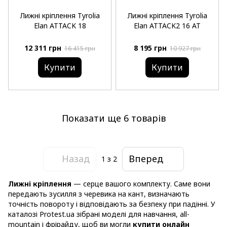
Лижні кріплення Tyrolia
Лижні кріплення Tyrolia
Elan ATTACK 18
Elan ATTACK2 16 AT
12 311 грн
8 195 грн
16 415 грн
10 927 грн
Купити
Купити
Показати ще 6 товарів
Назад
Вперед
1
з 2
Лижні кріплення
— серце вашого комплекту. Саме вони
передають зусилля з черевика на кант, визначають
точність повороту і відповідають за безпеку при падінні. У
каталозі Protest.ua зібрані моделі для навчання, all-
mountain і фрірайду, щоб ви могли
купити онлайн