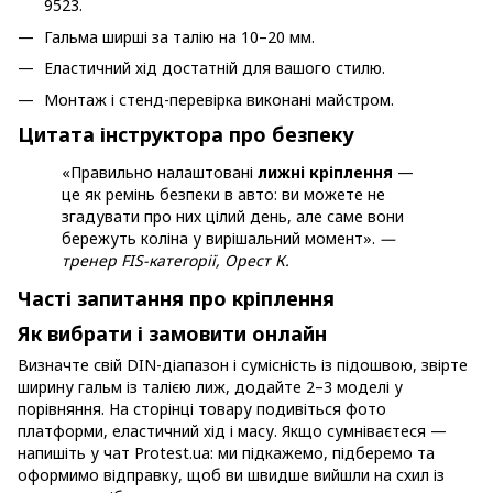
9523.
Гальма ширші за талію на 10–20 мм.
Еластичний хід достатній для вашого стилю.
Монтаж і стенд-перевірка виконані майстром.
Цитата інструктора про безпеку
«Правильно налаштовані
лижні кріплення
—
це як ремінь безпеки в авто: ви можете не
згадувати про них цілий день, але саме вони
бережуть коліна у вирішальний момент».
—
тренер FIS-категорії, Орест К.
Часті запитання про кріплення
Як вибрати і замовити онлайн
Визначте свій DIN-діапазон і сумісність із підошвою, звірте
ширину гальм із талією лиж, додайте 2–3 моделі у
порівняння. На сторінці товару подивіться фото
платформи, еластичний хід і масу. Якщо сумніваєтеся —
напишіть у чат Protest.ua: ми підкажемо, підберемо та
оформимо відправку, щоб ви швидше вийшли на схил із