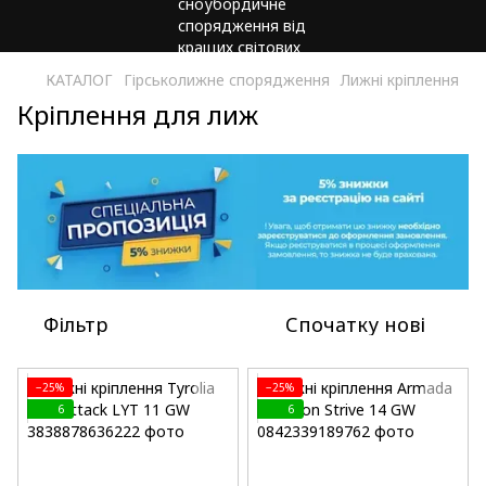
КАТАЛОГ
Гірськолижне спорядження
Лижні кріплення
Кріплення для лиж
Фільтр
Спочатку нові
−25%
−25%
6
6