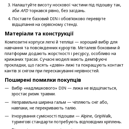
Налаштуйте висоту носкової частини під підошву так,
аби
AFD
торкався рівно, без заїдань.
Поставте базовий DIN і обов’язково перевірте
відщіпання на сервісному стенді.
Матеріали та конструкції
Композитні корпуси легкі й тепліші — хороший вибір для
навчання та повсякденних курортів. Металеві боковини й
платформи додають жорсткості і ресурсу, особливо на
крижаних трасах. Сучасні моделі мають демпфуючі
прокладки, що гасять «дзвін» лижі та покращують контакт
кантів зі снігом при перескакуванні нерівностей.
Поширені помилки покупців
Вибір «надлишкового» DIN — лижа не відщіпається,
зростає ризик травми.
Неправильна ширина гальм — чіпляють сніг або,
навпаки, не перекривають талію.
Ігнорування сумісності підошви — Alpine, GripWalk,
турингові стандарти потребують відповідних кріплень.