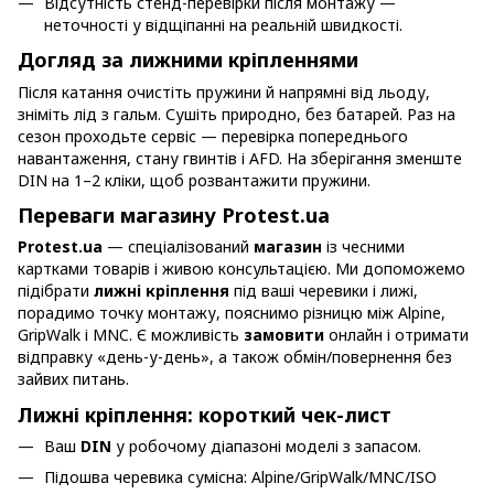
Відсутність стенд-перевірки після монтажу —
неточності у відщіпанні на реальній швидкості.
Догляд за лижними кріпленнями
Після катання очистіть пружини й напрямні від льоду,
зніміть лід з гальм. Сушіть природно, без батарей. Раз на
сезон проходьте сервіс — перевірка попереднього
навантаження, стану гвинтів і AFD. На зберігання зменште
DIN на 1–2 кліки, щоб розвантажити пружини.
Переваги магазину Protest.ua
Protest.ua
— спеціалізований
магазин
із чесними
картками товарів і живою консультацією. Ми допоможемо
підібрати
лижні кріплення
під ваші черевики і лижі,
порадимо точку монтажу, пояснимо різницю між Alpine,
GripWalk і MNC. Є можливість
замовити
онлайн і отримати
відправку «день-у-день», а також обмін/повернення без
зайвих питань.
Лижні кріплення: короткий чек-лист
Ваш
DIN
у робочому діапазоні моделі з запасом.
Підошва черевика сумісна: Alpine/GripWalk/MNC/ISO