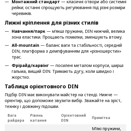
Монтажний стандарт
— класичні отвори або системні
рейки; останні спрощують регулювання під різні розміри
черевиків.
Лижні кріплення для різних стилів
Навчання/парк
— м’якші пружини, DIN нижчий, велика
зона еластики. Прощають помилки, зменшують втому.
All-mountain
— баланс ваги та стабільності, середній
DIN, платформа з демпфуванням для «різношерстих»
трас.
Фрірайд/карвінг
— посилені металом корпуси, ширші
гальма, вищий DIN. Тримають дугу, коли швидко і
жорстко.
Таблиця орієнтовного DIN
Підбір DIN має виконувати майстер на стенді. Нижче —
орієнтир, що допоможе звузити вибір. Зважайте на зріст,
техніку і довжину підошви.
Вага
Рівень
Орієнтовний
Примітка
райдера
катання
DIN
М’які пружини,