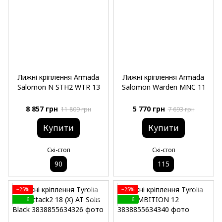
Лижні кріплення Armada
Лижні кріплення Armada
Salomon N STH2 WTR 13
Salomon Warden MNC 11
8 857 грн
5 770 грн
11 809 грн
7 693 грн
Купити
Купити
Скі-стоп
Скі-стоп
90
115
−25%
−25%
6
6