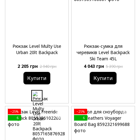
Рюкзак Level Multy Use
Рюкзак-сумка для
Urban 20lt Backpack
черевиків Level Backpack
Ski Team 45L
2 205 грн
4 043 грн
2 940 грн
5 390 грн
Купити
Купити
−25%
−25%
6
6