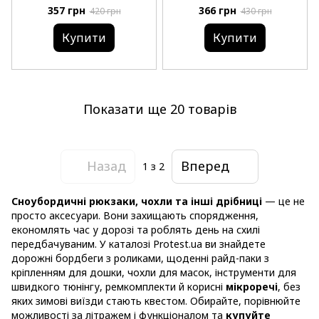
357 грн
366 грн
420 грн
430 грн
Купити
Купити
Показати ще 20 товарів
Назад
Вперед
1
з 2
Сноубордичні рюкзаки, чохли та інші дрібниці
— це не
просто аксесуари. Вони захищають спорядження,
економлять час у дорозі та роблять день на схилі
передбачуваним. У каталозі Protest.ua ви знайдете
дорожні бордбеги з роликами, щоденні райд-паки з
кріпленням для дошки, чохли для масок, інструменти для
швидкого тюнінгу, ремкомплекти й корисні
мікроречі
, без
яких зимові виїзди стають квестом. Обирайте, порівнюйте
можливості за літражем і функціоналом та
купуйте