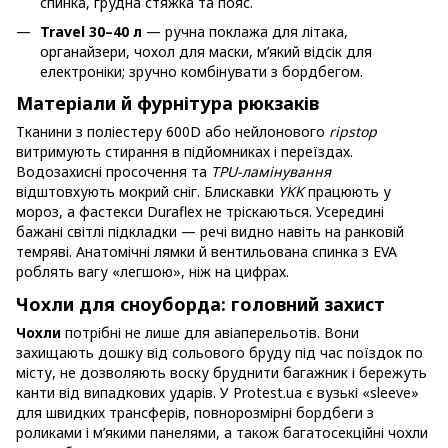
спинка, грудна стяжка та пояс.
Travel 30–40 л
— ручна поклажа для літака,
органайзери, чохол для маски, м’який відсік для
електроніки; зручно комбінувати з бордбегом.
Матеріали й фурнітура рюкзаків
Тканини з поліестеру 600D або нейлонового
ripstop
витримують стирання в підйомниках і переїздах.
Водозахисні просочення та
TPU-ламінування
відштовхують мокрий сніг. Блискавки
YKK
працюють у
мороз, а фастекси Duraflex не тріскаються. Усередині
бажані світлі підкладки — речі видно навіть на ранковій
темряві. Анатомічні лямки й вентильована спинка з EVA
роблять вагу «легшою», ніж на цифрах.
Чохли для сноуборда: головний захист
Чохли
потрібні не лише для авіаперельотів. Вони
захищають дошку від сольового бруду під час поїздок по
місту, не дозволяють воску бруднити багажник і бережуть
канти від випадкових ударів. У Protest.ua є вузькі «sleeve»
для швидких трансферів, повнорозмірні бордбеги з
роликами і м’якими панелями, а також багатосекційні чохли