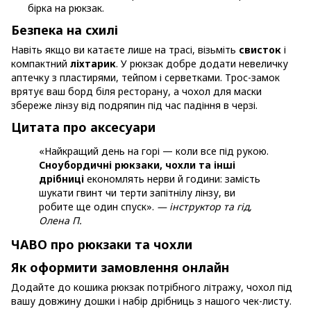
бірка на рюкзак.
Безпека на схилі
Навіть якщо ви катаєте лише на трасі, візьміть
свисток
і
компактний
ліхтарик
. У рюкзак добре додати невеличку
аптечку з пластирями, тейпом і серветками. Трос-замок
врятує ваш борд біля ресторану, а чохол для маски
збереже лінзу від подряпин під час падіння в черзі.
Цитата про аксесуари
«Найкращий день на горі — коли все під рукою.
Сноубордичні рюкзаки, чохли та інші
дрібниці
економлять нерви й години: замість
шукати гвинт чи терти запітнілу лінзу, ви
робите ще один спуск».
— інструктор та гід,
Олена П.
ЧАВО про рюкзаки та чохли
Як оформити замовлення онлайн
Додайте до кошика рюкзак потрібного літражу, чохол під
вашу довжину дошки і набір дрібниць з нашого чек-листу.