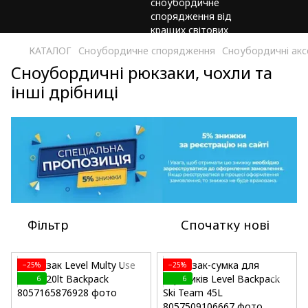
КАТАЛОГ
Сноубордичне спорядження
Сноубордичні акс
Сноубордичні рюкзаки, чохли та
інші дрібниці
Фільтр
Спочатку нові
−25%
−25%
6
6