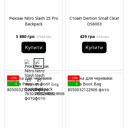
Рюкзак Nitro Slash 25 Pro
Стомп Demon Small Cleat
Backpack
DS6003
5 880 грн
439 грн
7 840 грн
516 грн
Купити
Купити
−25%
−25%
6
6