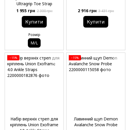
Ultragrip Toe Strap
1 955 грн
2 916 грн
2 300 грн
3 431 грн
Купити
Купити
Розмір
M/L
−15%
−15%
Набір верхніх стреп для
Лавинний щуп Demon
кріплень Union Exoframe
Avalanche Snow Probe