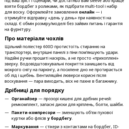
під ваш зріст і сценарій, чи достатньо вам sleeve або краще
взяти бордбег з роликами, як підібрати multi-tool і набір
для воску. Оформлюйте замовлення
онлайн
— і
отримуйте відправку «день у день» при наявності на
складі. Є обмін розміру/моделі без зайвих питань і гарантія
на фурнітуру.
Про матеріали чохлів
Щільний поліестер 600D протистоїть стиранню на
транспортері, внутрішні панелі з піни пом’якшують удари.
Надійні ручки прошиті наскрізь, а не просто «прихоплені»
зверху. Водовідштовхувальні покриття захищають від
мокрого снігу на паркінгу, а посилене дно не протирається
об лід і щебінь. Вентиляційні люверси корисні після
воскування — пара виходить, віск не пахне в багажнику.
Дрібниці для порядку
Органайзер
— прозорі кишені для дрібних речей:
ремкомплект, запасні диски для кріплень, болти, шайби.
Пакети-компресори
— зменшують об’єм пухової
куртки або флісів
у бордбегу
.
Маркування
— стікери з контактами на бордбег, ID-