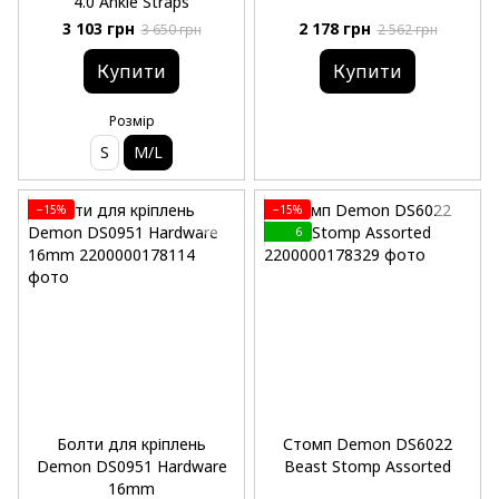
4.0 Ankle Straps
3 103 грн
2 178 грн
3 650 грн
2 562 грн
Купити
Купити
Розмір
S
M/L
−15%
−15%
6
Болти для кріплень
Стомп Demon DS6022
Demon DS0951 Hardware
Beast Stomp Assorted
16mm