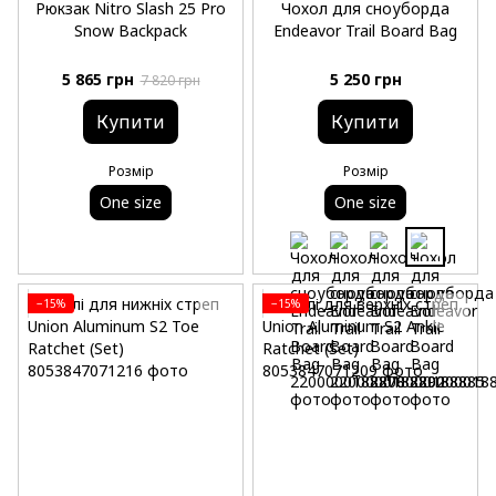
Рюкзак Nitro Slash 25 Pro
Чохол для сноуборда
Snow Backpack
Endeavor Trail Board Bag
5 865 грн
5 250 грн
7 820 грн
Купити
Купити
Розмір
Розмір
One size
One size
−15%
−15%