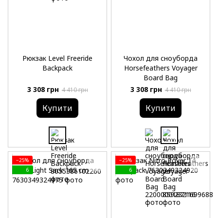
Рюкзак Level Freeride
Чохол для сноуборда
Backpack
Horsefeathers Voyager
Board Bag
3 308 грн
3 308 грн
4 410 грн
4 410 грн
Купити
Купити
−25%
−25%
6
6