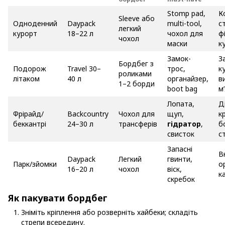
Stomp pad,
К
Sleeve або
Одноденний
Daypack
multi-tool,
с
легкий
курорт
18–22 л
чохол для
ф
чохол
маски
к
Замок-
З
Бордбег з
Подорож
Travel 30–
трос,
к
роликами
літаком
40 л
органайзер,
в
1–2 борди
boot bag
м
Лопата,
Д
Фрірайд/
Backcountry
Чохол для
щуп,
к
беккантрі
24–30 л
трансферів
гідратор
,
б
свисток
с
Запасні
В
Daypack
Легкий
гвинти,
Парк/зйомки
о
16–20 л
чохол
віск,
к
скребок
Як пакувати бордбег
Зніміть кріплення або розверніть хайбеки; складіть
стрепи всередину.