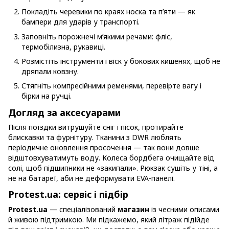
Покладіть черевики по краях носка та п’яти — як
бампери для ударів у транспорті.
Заповніть порожнечі м’якими речами: фліс,
термобілизна, рукавиці.
Розмістіть інструменти і віск у бокових кишенях, щоб не
дряпали ковзну.
Стягніть компресійними ременями, перевірте вагу і
бірки на ручці.
Догляд за аксесуарами
Після поїздки витрушуйте сніг і пісок, протирайте
блискавки та фурнітуру. Тканини з DWR люблять
періодичне оновлення просочення — так вони довше
відштовхуватимуть воду. Колеса бордбега очищайте від
солі, щоб підшипники не «закипали». Рюкзак сушіть у тіні, а
не на батареї, аби не деформувати EVA-панелі.
Protest.ua: сервіс і підбір
Protest.ua
— спеціалізований
магазин
із чесними описами
й живою підтримкою. Ми підкажемо, який літраж підійде