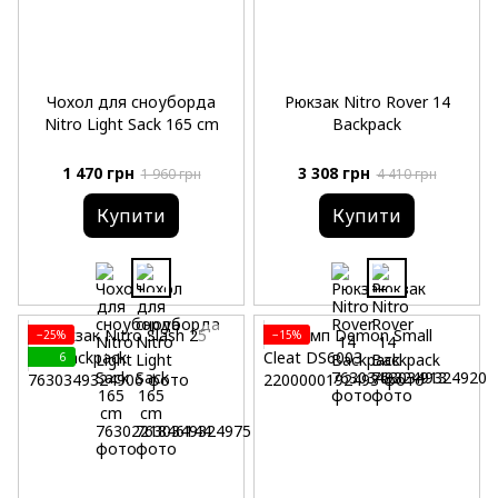
Чохол для сноуборда
Рюкзак Nitro Rover 14
Nitro Light Sack 165 cm
Backpack
1 470 грн
3 308 грн
1 960 грн
4 410 грн
Купити
Купити
−25%
−15%
6