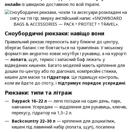
онлайн
із швидкою доставкою по всій Україні.
Сноубордичні рюкзаки: навіщо вони
Правильний рюкзак переносить вагу ближче до центру,
зберігає баланс і не бовтається на трамплінах. У міському
форматі він акуратно ховає ноутбук і рукавиці, а на курорті
—
лопата
, щуп, термос і запасний баф лежать у
відведених кишенях. Багато моделей мають кріплення для
дошки по-центру або по діагоналі, компресійні стяжки,
кишені для маски та
гідратора
. Це підвищує контроль,
коли ви йдете до споту, і
підтримує порядок усередині
.
Рюкзаки: типи та літраж
Daypack 16–22 л
— легкі поїздки на один день, парк,
навчання. Усередині — відділення для рукавиць, ключів,
перекусу, гідратор на 1,5–2 л.
Backcountry 22–30 л
— кріплення для дошки/лиж,
кишені під лавинний набір (лопата, щуп), посилена