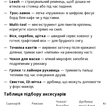
Leash
— страхувальний ремінець, щоб дошка не
втекла на стоянці або під час падіння.
Трос-замок
— легка «пружинка» зі шифром; фіксує
борд біля кафе чи у підставки.
Multi-tool
— міні-інструмент для гвинтів кріплень;
коригуєте
stance
прямо на схилі.
Віск, скребок, щітка
— швидкий сервіс ковзної у
готелі; графітовий віск — для брудного снігу.
Точилка кантів
— вирівнює заточку після крижаної
ділянки; тримає кант «липким» на ранковому насті.
Чохол для маски
— м’який мікрофліс запобігає
подряпинам у рюкзаку.
Грілки
та
лайнери рукавиць
— тримають пальці
теплими під час очікування друзів.
Свисток, ID-мітка
— дрібниці, що можуть допомогти
у форс-мажорі.
Таблиця підбору аксесуарів
Чохол/
Дрібниці
Сценарій
Рюкзак
К
бордбег
must-have