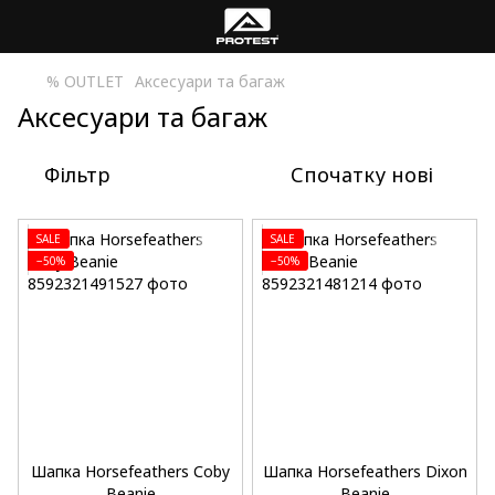
% OUTLET
Аксесуари та багаж
Аксесуари та багаж
Фільтр
Спочатку нові
SALE
SALE
−50%
−50%
Шапка Horsefeathers Сoby
Шапка Horsefeathers Dixon
Beanie
Beanie