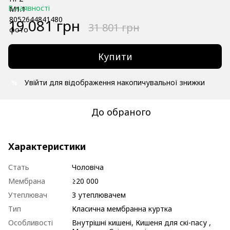
В наявності
19 081 грн
31 801 грн
Купити
Увійти
для відображення накопичувальної знижки
%
До обраного
Характеристики
Стать
Чоловіча
Мембрана
≥20 000
Утеплювач
З утеплювачем
Тип
Класична мембранна куртка
Особливості
Внутрішні кишені, Кишеня для скі-пасу ,