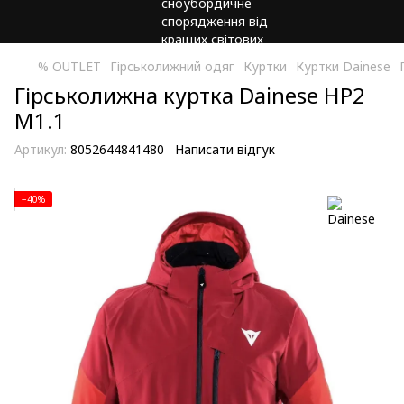
% OUTLET
Гірськолижний одяг
Куртки
Куртки Dainese
Гірськолижна куртка Dainese HP2
M1.1
Артикул:
8052644841480
Написати відгук
−40%