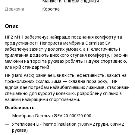
Манжети, Снігова спідниця
Довжина
Коротка
Опис
HP2 M1.1 забезпечує найкраще поєднання комфорту та
продуктивності. Непориста мембрана Dermizax EV
забезпечує захист у вологих умовах, а її еластичність і
прилягання додають високого ступеня комфорту. Графічні
малюнки на торсі та рукавах роблять її дуже спортивною,
але крій стандартний
HP (Hard Pack) означає швидкість, ефективність, захист на
гірськолижних схилах. Зима — складна пора року, і HP
відповідає потребам найвибагливіших лижників, створивши
спеціально для курорту колекцію, розроблену спільно з
нашими найкращими спортсменами.
Особливості:
Мембрана Dermizax®EV 20 000/20 000
Утеплювач D-Thermo insulation (100г/м2 груди, 60г/м2
рукава)