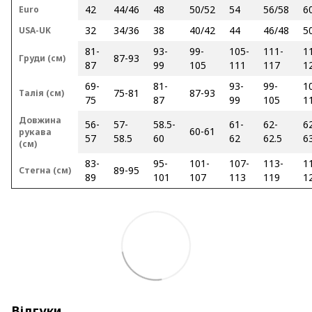
42
44/46
48
50/52
54
56/58
6
Euro
32
34/36
38
40/42
44
46/48
5
USA-UK
81-
93-
99-
105-
111-
1
87-93
Груди (см)
87
99
105
111
117
1
69-
81-
93-
99-
1
75-81
87-93
Талія (см)
75
87
99
105
1
Довжина
56-
57-
58.5-
61-
62-
62
60-61
рукава
57
58.5
60
62
62.5
6
(см)
83-
95-
101-
107-
113-
1
89-95
Стегна (см)
89
101
107
113
119
1
Відгуки