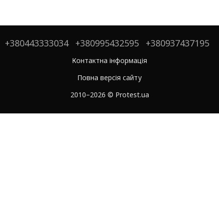
+380443333034
+380995432595
+380937437195
Контактна інформація
Повна версія сайту
2010–2026 © Protest.ua