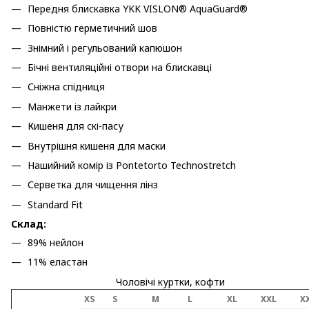
Передня блискавка YKK VISLON® AquaGuard®
Повністю герметичний шов
Знімний і регульований капюшон
Бічні вентиляційні отвори на блискавці
Сніжна спідниця
Манжети із лайкри
Кишеня для скі-пасу
Внутрішня кишеня для маски
Нашийний комір із Pontetorto Technostretch
Серветка для чищення лінз
Standard Fit
Склад:
89% нейлон
11% еластан
Чоловічі куртки, кофти
XS
S
M
L
XL
XXL
X