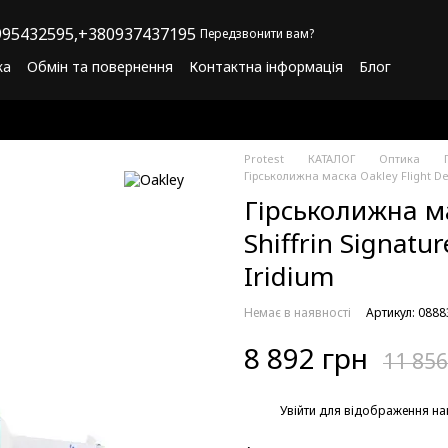
95432595,
+380937437195
Передзвонити вам?
ка
Обмін та повернення
Контактна інформація
Блог
літика конфіденційності
Програма лояльності
Protest
КАТАЛОГ
Оптика
Гірськолижна маска Oakley Flight Dec
Гірськолижна ма
Shiffrin Signatu
Iridium
Немає в наявності
Артикул: 088
8 892 грн
11 856
%
Увійти
для відображення на