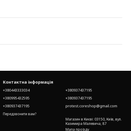
Контактна інформація
+380443333034
+380937437195
+380995432595
+380937437195
+380937437195
protest.coreshop@gmail.com
Передзвонити вам?
Магазин в Києві: 03150, Київ, вул.
Казимира Малевича, 87
Мапа проїзду