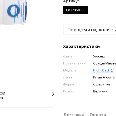
Артикул
OO7050-E0
Повідомити, коли з'
Характеристики
Стать
Унісекс
Призначення
Сонце/Мінлива
Модель
Flight Deck (L)
Лінза
Prizm Argon I
Форма
Сферична
Розмір
Великий
Доставка
Оплата