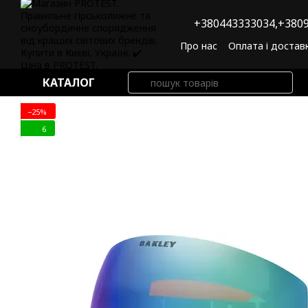
Перейти до основного контенту
+380443333034,
+3809
Про нас
Оплата і достав
Угода користувача
По
КАТАЛОГ
−25%
6