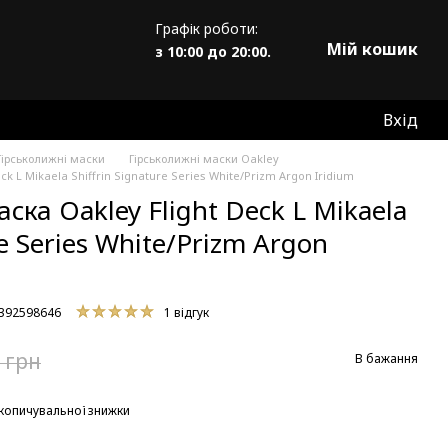
Графік роботи:
Мій кошик
з 10:00 до 20:00.
Вхід
Гірськолижні маски
Гірськолижні маски Oakley
k L Mikaela Shiffrin Signature Series White/Prizm Argon Iridium
ска Oakley Flight Deck L Mikaela
re Series White/Prizm Argon
8392598646
1 відгук
 грн
В бажання
копичувальної знижки