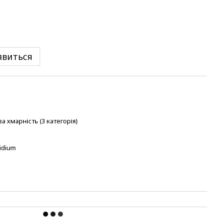
явиться
 хмарність (3 категорія)
ridium