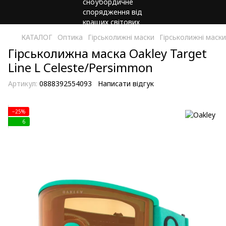
КАТАЛОГ
Оптика
Гірськолижні маски
Гірськолижні маски
Гірськолижна маска Oakley Target
Line L Celeste/Persimmon
Артикул:
0888392554093
Написати відгук
−25%
6