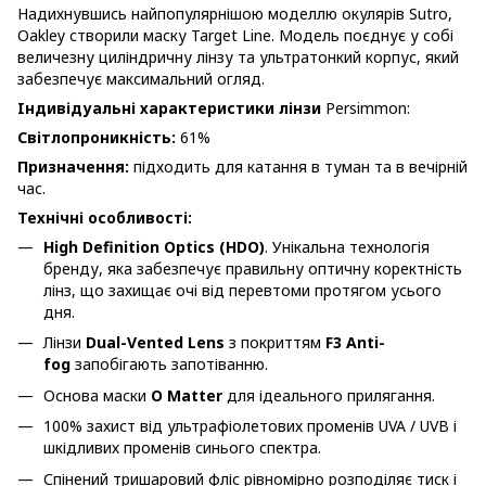
Надихнувшись найпопулярнішою моделлю окулярів Sutro,
Oakley створили маску Target Line. Модель поєднує у собі
величезну циліндричну лінзу та ультратонкий корпус, який
забезпечує максимальний огляд.
Iндивідуальні характеристики лінзи
Persimmon:
Світлопроникність:
61%
Призначення:
підходить для катання в туман та в вечірній
час.
Технічні особливості:
High Definition Optics (HDO)
. Унікальна технологія
бренду, яка забезпечує правильну оптичну коректність
лінз, що захищає очі від перевтоми протягом усього
дня.
Лінзи
Dual-Vented Lens
з покриттям
F3 Anti-
fog
запобігають запотіванню.
Основа маски
O Matter
для ідеального прилягання.
100% захист від ультрафіолетових променів UVA / UVB і
шкідливих променів синього спектра.
Спінений тришаровий фліс рівномірно розподіляє тиск і