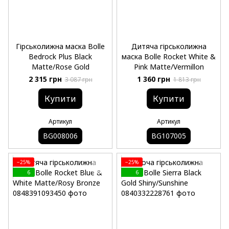
Гірськолижна маска Bolle
Дитяча гірськолижна
Bedrock Plus Black
маска Bolle Rocket White &
Matte/Rose Gold
Pink Matte/Vermillon
2 315 грн
1 360 грн
3 087 грн
1 813 грн
Купити
Купити
Артикул
Артикул
BG008006
BG107005
−25%
−25%
6
6