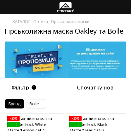
КАТАЛОГ
Оптика
Гірськолижні маски
Гірськолижна маска Oakley та Bolle
Фільтр
Спочатку нові
1
Бренд
Bolle
−25%
−25%
6
6