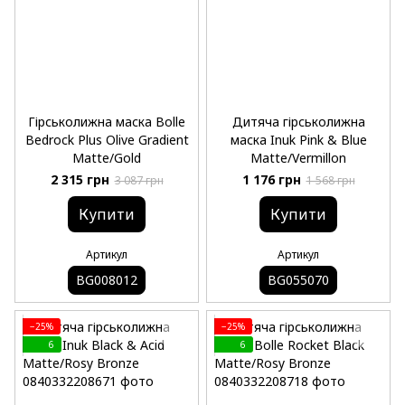
Гірськолижна маска Bolle
Дитяча гірськолижна
Bedrock Plus Olive Gradient
маска Inuk Pink & Blue
Matte/Gold
Matte/Vermillon
2 315 грн
1 176 грн
3 087 грн
1 568 грн
Купити
Купити
Артикул
Артикул
BG008012
BG055070
−25%
−25%
6
6