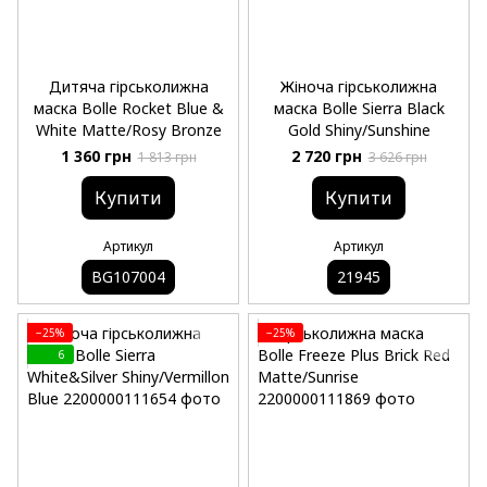
Дитяча гірськолижна
Жіноча гірськолижна
маска Bolle Rocket Blue &
маска Bolle Sierra Black
White Matte/Rosy Bronze
Gold Shiny/Sunshine
1 360 грн
2 720 грн
1 813 грн
3 626 грн
Купити
Купити
Артикул
Артикул
BG107004
21945
−25%
−25%
6