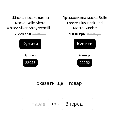
Жіноча гірськолижна
Гірськолижна маска Bolle
маска Bolle Sierra
Freeze Plus Brick Red
White&Silver Shiny/Vermillon
Matte/Sunrise
Blue
2 720 грн
1 838 грн
3 626 грн
2 450 грн
Купити
Купити
Артикул
Артикул
22058
22052
Показати ще 1 товар
Назад
Вперед
1
з 2